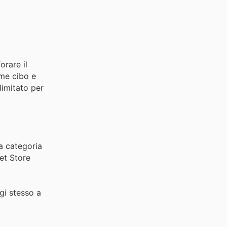
orare il
ome cibo e
limitato per
la categoria
Pet Store
ggi stesso a