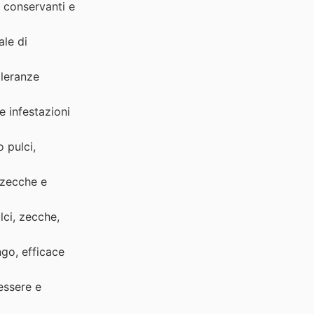
 conservanti e
ale di
lleranze
e infestazioni
 pulci,
 zecche e
lci, zecche,
go, efficace
essere e