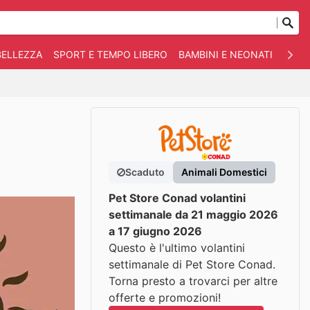
BELLEZZA
SPORT E TEMPO LIBERO
BAMBINI E NEONATI
ANIM
Scaduto
Animali Domestici
Pet Store Conad volantini
settimanale da 21 maggio 2026
a 17 giugno 2026
Questo è l'ultimo volantini
settimanale di Pet Store Conad.
Torna presto a trovarci per altre
offerte e promozioni!