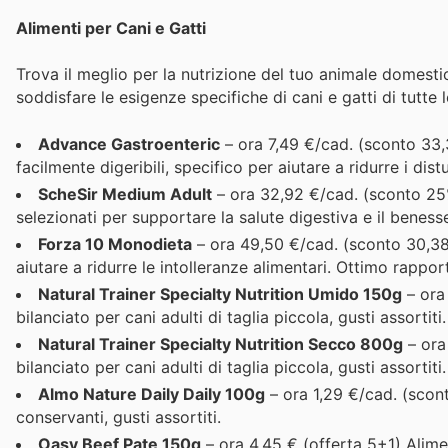
Alimenti per Cani e Gatti
Trova il meglio per la nutrizione del tuo animale domestic
soddisfare le esigenze specifiche di cani e gatti di tutte l
Advance Gastroenteric
– ora 7,49 €/cad. (sconto 33,
facilmente digeribili, specifico per aiutare a ridurre i distu
ScheSir Medium Adult
– ora 32,92 €/cad. (sconto 25%
selezionati per supportare la salute digestiva e il beness
Forza 10 Monodieta
– ora 49,50 €/cad. (sconto 30,38
aiutare a ridurre le intolleranze alimentari. Ottimo rappo
Natural Trainer Specialty Nutrition Umido 150g
– ora
bilanciato per cani adulti di taglia piccola, gusti assortiti.
Natural Trainer Specialty Nutrition Secco 800g
– ora
bilanciato per cani adulti di taglia piccola, gusti assortiti.
Almo Nature Daily Daily 100g
– ora 1,29 €/cad. (scon
conservanti, gusti assortiti.
Oasy Beef Pate 150g
– ora 4,45 € (offerta 5+1) Alimen