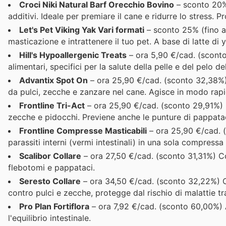
Croci Niki Natural Barf Orecchio Bovino
– sconto 20%
additivi. Ideale per premiare il cane e ridurre lo stress. 
Let's Pet Viking Yak Vari formati
– sconto 25% (fino a 
masticazione e intrattenere il tuo pet. A base di latte di 
Hill's Hypoallergenic Treats
– ora 5,90 €/cad. (sconto 
alimentari, specifici per la salute della pelle e del pelo d
Advantix Spot On
– ora 25,90 €/cad. (sconto 32,38%) 
da pulci, zecche e zanzare nel cane. Agisce in modo rapi
Frontline Tri-Act
– ora 25,90 €/cad. (sconto 29,91%) So
zecche e pidocchi. Previene anche le punture di pappata
Frontline Compresse Masticabili
– ora 25,90 €/cad. (
parassiti interni (vermi intestinali) in una sola compressa
Scalibor Collare
– ora 27,50 €/cad. (sconto 31,31%) Col
flebotomi e pappataci.
Seresto Collare
– ora 34,50 €/cad. (sconto 32,22%) Co
contro pulci e zecche, protegge dal rischio di malattie tr
Pro Plan Fortiflora
– ora 7,92 €/cad. (sconto 60,00%) 
l'equilibrio intestinale.