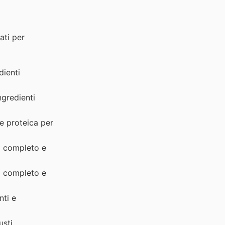
ati per
dienti
ngredienti
e proteica per
o completo e
o completo e
nti e
sti.