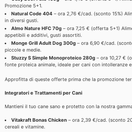
Promozione 5+1.
Natural Code 404
– ora 2,76 €/cad. (sconto 15%) Alim
in diversi gusti.
Almo Nature HFC 70g
– ora 7,25 € (offerta 5+1) Alim
appetibili e additivi, gusti assortiti.
Monge Grill Adult Dog 300g
– ora 6,90 €/cad. (scont
piccole e medie.
Stuzzy S Simple Monoproteico 280g
– ora 10,27 € (o
fonte proteica animale, ideale per cani con intolleranze e a
Approfitta di queste offerte prima che la promozione ter
Integratori e Trattamenti per Cani
Mantieni il tuo cane sano e protetto con la nostra gamma d
Vitakraft Bonas Chicken
– ora 2,39 €/cad. (sconto 20
cereali e vitamine.