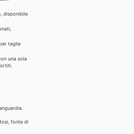
, disponibile
nati,
er taglie
con una sola
rtiti.
vanguardia.
osi, fonte di