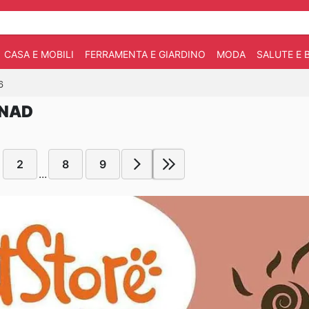
CASA E MOBILI
FERRAMENTA E GIARDINO
MODA
SALUTE E 
6
ONAD
2
8
9
...