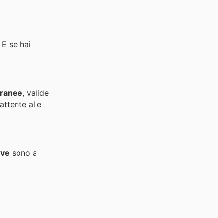
 E se hai
oranee
, valide
attente alle
ive
sono a