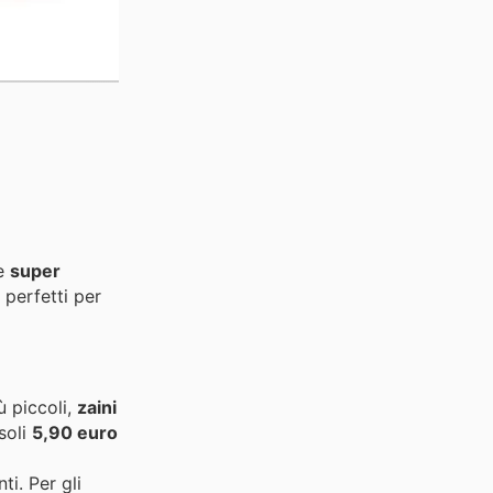
le
super
 perfetti per
iù piccoli,
zaini
soli
5,90 euro
ti. Per gli