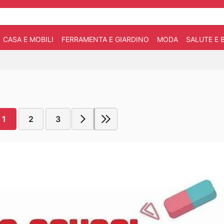
CASA E MOBILI
FERRAMENTA E GIARDINO
MODA
SALUTE E 
1
2
3