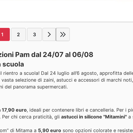
1
2
3
zioni Pam dal 24/07 al 06/08
a scuola
l rientro a scuola! Dal 24 luglio all’6 agosto, approfitta del
a vasta selezione di zaini, astucci e accessori di marchi noti,
ioni del panorama supermercati.
a 17,90 euro
, ideali per contenere libri e cancelleria. Per i p
Per chi cerca praticità, gli
astucci in silicone "Mitamini"
a 
boom” di Mitama a
5,90 euro
sono opzioni colorate e resisten