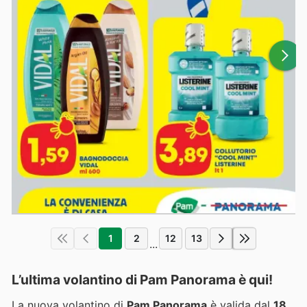
1
2
12
13
...
L’ultima volantino di Pam Panorama è qui!
La nuova volantino di
Pam Panorama
è valida dal
18