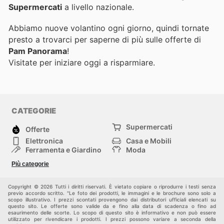
Supermercati
a livello nazionale.
Abbiamo nuove volantino ogni giorno, quindi tornate
presto a trovarci per saperne di più sulle offerte di
Pam Panorama
!
Visitate
per iniziare oggi a risparmiare.
CATEGORIE
Supermercati
Offerte
Elettronica
Casa e Mobili
Ferramenta e Giardino
Moda
Salute e Bellezza
Sport e tempo libero
Più categorie
Bambini e Neonati
Animali Domestici
Altri
Copyright © 2026 Tutti i diritti riservati. È vietato copiare o riprodurre i testi senza
previo accordo scritto. "Le foto dei prodotti, le immagini e le brochure sono solo a
scopo illustrativo. I prezzi scontati provengono dai distributori ufficiali elencati su
questo sito. Le offerte sono valide da e fino alla data di scadenza o fino ad
esaurimento delle scorte. Lo scopo di questo sito è informativo e non può essere
utilizzato per rivendicare i prodotti. I prezzi possono variare a seconda della