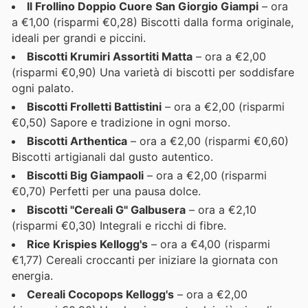
Il Frollino Doppio Cuore San Giorgio Giampi
– ora
a €1,00 (risparmi €0,28) Biscotti dalla forma originale,
ideali per grandi e piccini.
Biscotti Krumiri Assortiti Matta
– ora a €2,00
(risparmi €0,90) Una varietà di biscotti per soddisfare
ogni palato.
Biscotti Frolletti Battistini
– ora a €2,00 (risparmi
€0,50) Sapore e tradizione in ogni morso.
Biscotti Arthentica
– ora a €2,00 (risparmi €0,60)
Biscotti artigianali dal gusto autentico.
Biscotti Big Giampaoli
– ora a €2,00 (risparmi
€0,70) Perfetti per una pausa dolce.
Biscotti "Cereali G" Galbusera
– ora a €2,10
(risparmi €0,30) Integrali e ricchi di fibre.
Rice Krispies Kellogg's
– ora a €4,00 (risparmi
€1,77) Cereali croccanti per iniziare la giornata con
energia.
Cereali Cocopops Kellogg's
– ora a €2,00