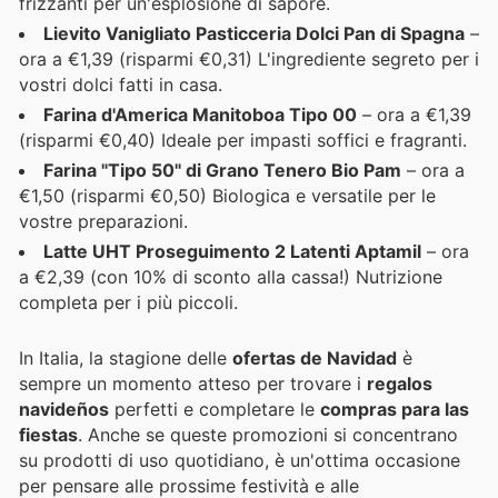
frizzanti per un'esplosione di sapore.
Lievito Vanigliato Pasticceria Dolci Pan di Spagna
–
ora a €1,39 (risparmi €0,31) L'ingrediente segreto per i
vostri dolci fatti in casa.
Farina d'America Manitoboa Tipo 00
– ora a €1,39
(risparmi €0,40) Ideale per impasti soffici e fragranti.
Farina "Tipo 50" di Grano Tenero Bio Pam
– ora a
€1,50 (risparmi €0,50) Biologica e versatile per le
vostre preparazioni.
Latte UHT Proseguimento 2 Latenti Aptamil
– ora
a €2,39 (con 10% di sconto alla cassa!) Nutrizione
completa per i più piccoli.
In Italia, la stagione delle
ofertas de Navidad
è
sempre un momento atteso per trovare i
regalos
navideños
perfetti e completare le
compras para las
fiestas
. Anche se queste promozioni si concentrano
su prodotti di uso quotidiano, è un'ottima occasione
per pensare alle prossime festività e alle