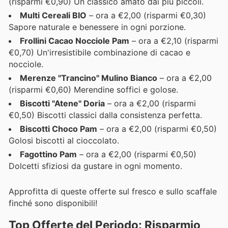
(risparmi €0,90) Un classico amato dai più piccoli.
Multi Cereali BIO
– ora a €2,00 (risparmi €0,30)
Sapore naturale e benessere in ogni porzione.
Frollini Cacao Nocciole Pam
– ora a €2,10 (risparmi
€0,70) Un'irresistibile combinazione di cacao e
nocciole.
Merenze "Trancino" Mulino Bianco
– ora a €2,00
(risparmi €0,60) Merendine soffici e golose.
Biscotti "Atene" Doria
– ora a €2,00 (risparmi
€0,50) Biscotti classici dalla consistenza perfetta.
Biscotti Choco Pam
– ora a €2,00 (risparmi €0,50)
Golosi biscotti al cioccolato.
Fagottino Pam
– ora a €2,00 (risparmi €0,50)
Dolcetti sfiziosi da gustare in ogni momento.
Approfitta di queste offerte sul fresco e sullo scaffale
finché sono disponibili!
Top Offerte del Periodo: Risparmio