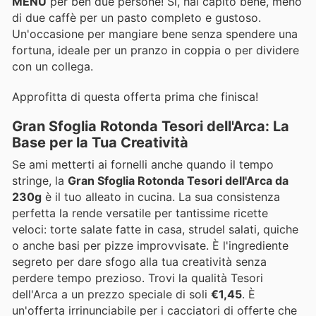
MENU
per ben due persone! Sì, hai capito bene, meno
di due caffè per un pasto completo e gustoso.
Un'occasione per mangiare bene senza spendere una
fortuna, ideale per un pranzo in coppia o per dividere
con un collega.
Approfitta di questa offerta prima che finisca!
Gran Sfoglia Rotonda Tesori dell'Arca: La
Base per la Tua Creatività
Se ami metterti ai fornelli anche quando il tempo
stringe, la
Gran Sfoglia Rotonda Tesori dell'Arca da
230g
è il tuo alleato in cucina. La sua consistenza
perfetta la rende versatile per tantissime ricette
veloci: torte salate fatte in casa, strudel salati, quiche
o anche basi per pizze improvvisate. È l'ingrediente
segreto per dare sfogo alla tua creatività senza
perdere tempo prezioso. Trovi la qualità Tesori
dell'Arca a un prezzo speciale di soli
€1,45
. È
un'offerta irrinunciabile per i cacciatori di offerte che