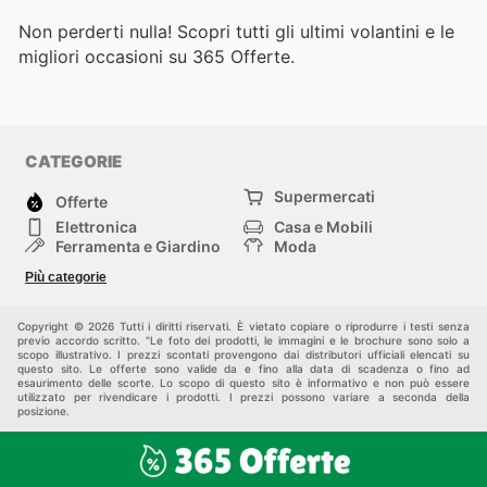
Non perderti nulla! Scopri tutti gli ultimi volantini e le
migliori occasioni su 365 Offerte.
CATEGORIE
Supermercati
Offerte
Elettronica
Casa e Mobili
Ferramenta e Giardino
Moda
Salute e Bellezza
Sport e tempo libero
Più categorie
Bambini e Neonati
Animali Domestici
Altri
Copyright © 2026 Tutti i diritti riservati. È vietato copiare o riprodurre i testi senza
previo accordo scritto. "Le foto dei prodotti, le immagini e le brochure sono solo a
scopo illustrativo. I prezzi scontati provengono dai distributori ufficiali elencati su
questo sito. Le offerte sono valide da e fino alla data di scadenza o fino ad
esaurimento delle scorte. Lo scopo di questo sito è informativo e non può essere
utilizzato per rivendicare i prodotti. I prezzi possono variare a seconda della
posizione.