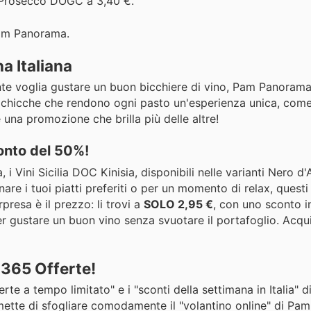
e Prosecco DOGC a 3,40 €.
 Pam Panorama.
a Italiana
e voglia gustare un buon bicchiere di vino, Pam Panorama 
e chicche che rendono ogni pasto un'esperienza unica, come
na promozione che brilla più delle altre!
conto del 50%!
 i Vini Sicilia DOC Kinisia, disponibili nelle varianti Nero d'
e i tuoi piatti preferiti o per un momento di relax, questi v
rpresa è il prezzo: li trovi a
SOLO 2,95 €
, con uno sconto i
r gustare un buon vino senza svuotare il portafoglio. Acqu
 365 Offerte!
e a tempo limitato" e i "sconti della settimana in Italia" 
ermette di sfogliare comodamente il "volantino online" di P