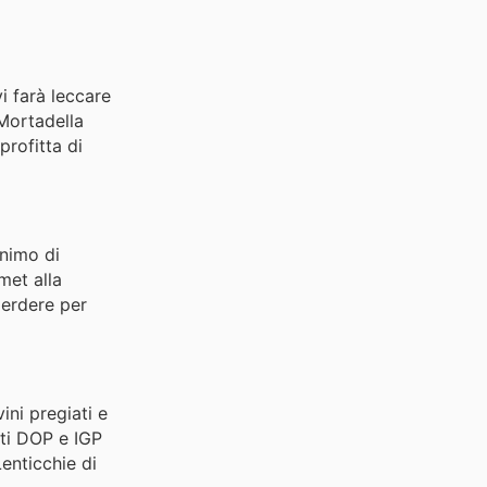
i farà leccare
 Mortadella
profitta di
onimo di
met alla
perdere per
ini pregiati e
tti DOP e IGP
enticchie di