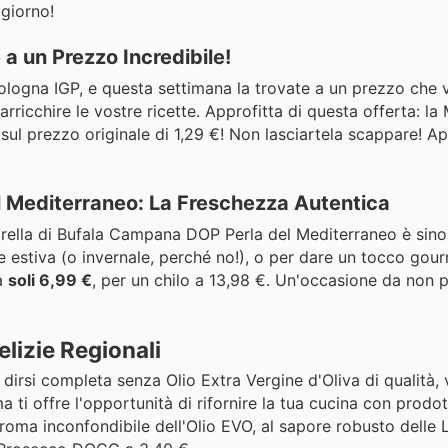
 giorno!
a un Prezzo Incredibile!
Bologna IGP, e questa settimana la trovate a un prezzo che v
arricchire le vostre ricette. Approfitta di questa offerta: la
sul prezzo originale di 1,29 €! Non lasciartela scappare! Ap
 Mediterraneo: La Freschezza Autentica
zarella di Bufala Campana DOP Perla del Mediterraneo è sin
 estiva (o invernale, perché no!), o per dare un tocco gour
 a
soli 6,99 €
, per un chilo a 13,98 €. Un'occasione da non 
elizie Regionali
irsi completa senza Olio Extra Vergine d'Oliva di qualità, v
 ti offre l'opportunità di rifornire la tua cucina con prodo
aroma inconfondibile dell'Olio EVO, al sapore robusto delle L