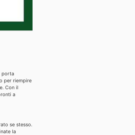
a porta
to per riempire
e. Con il
ronti a
rato se stesso.
inate la