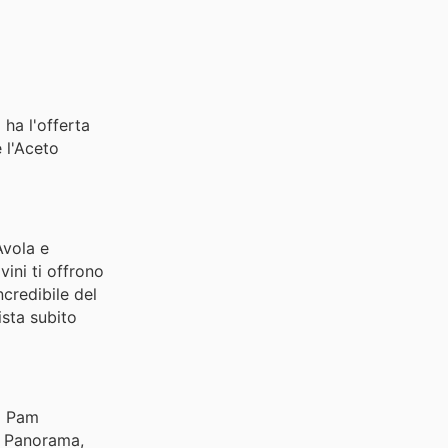
ha l'offerta
 l'Aceto
Avola e
ini ti offrono
ncredibile del
ista subito
di Pam
am Panorama,