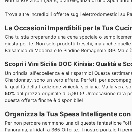
Norcia IGP a soli 1,89 €, o all'eleganza di uno Spumant
Trova altre incredibili offerte sugli elettrodomestici su
Le Occasioni Imperdibili per la Tua Cucin
Che tu stia preparando una cena speciale o semplicement
giusta per te. Non solo prodotti freschi, ma anche quell
Balsamico di Modena e le Piadine Romagnole IGP. Ma c'è u
Scopri i Vini Sicilia DOC Kinisia: Qualità e S
Un brindisi all'eccellenza e al risparmio! Questa settimana,
Chardonnay, sono un vero affare. Perfetti per accompagnar
la qualità della tradizione vinicola siciliana. Ma la vera so
50%
dal prezzo originale di 5,90 €! Un'occasione rara pe
questa offerta finché è disponibile!
Organizza la Tua Spesa Intelligente con
Per non perdere nemmeno una di queste fantastiche "offert
Panorama, affidati a 365 Offerte. Il nostro portale ti p