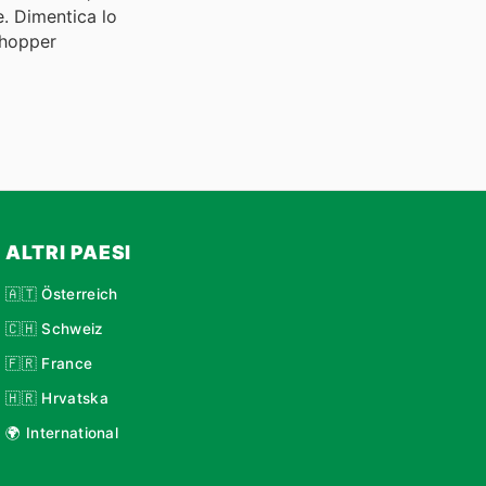
e. Dimentica lo
Shopper
ALTRI PAESI
🇦🇹 Österreich
🇨🇭 Schweiz
🇫🇷 France
🇭🇷 Hrvatska
🌍 International