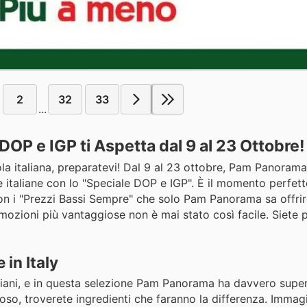
2
32
33
...
OP e IGP ti Aspetta dal 9 al 23 Ottobre!
ola italiana, preparatevi! Dal 9 al 23 ottobre, Pam Panoram
ze italiane con lo "Speciale DOP e IGP". È il momento perfet
to con i "Prezzi Bassi Sempre" che solo Pam Panorama sa offrir
mozioni più vantaggiose non è mai stato così facile. Siete p
 in Italy
italiani, e in questa selezione Pam Panorama ha davvero supe
ioso, troverete ingredienti che faranno la differenza. Immag