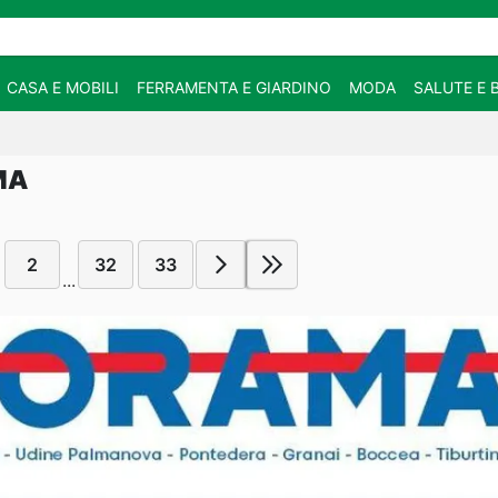
CASA E MOBILI
FERRAMENTA E GIARDINO
MODA
SALUTE E 
MA
2
32
33
...