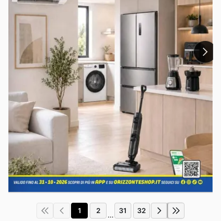
1
2
31
32
...