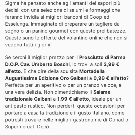
Sigma ha pensato anche agli amanti dei sapori più
decisi, con una selezione di salumi e formaggi che
faranno invidia ai migliori banconi di Coop ed
Esselunga. Immaginate di preparare un tagliere da
sogno o un panino gourmet con queste prelibatezze.
Queste sono le offerte del volantino online che non si
vedono tutti i giorni!
Se cerchi il miglior prezzo per il
Prosciutto di Parma
D.O.P. Cav. Umberto Boschi
, lo trovi a soli
2,99 €
all'etto
. E che dire della squisita
Mortadella
Augustissima Edizione Oro Galbani
a
0,99 € all'etto
?
Perfetta per un aperitivo o per un pranzo veloce, è
una vera delizia. Non dimentichiamo il
Salame
tradizionale Galbani
a
1,99 € all'etto
, ideale per un
antipasto rustico. Non perderti queste occasioni per
portare a casa la tradizione e il gusto italiano, come
potresti trovare nelle migliori gastronomie di Conad o
Supermercati Decò.