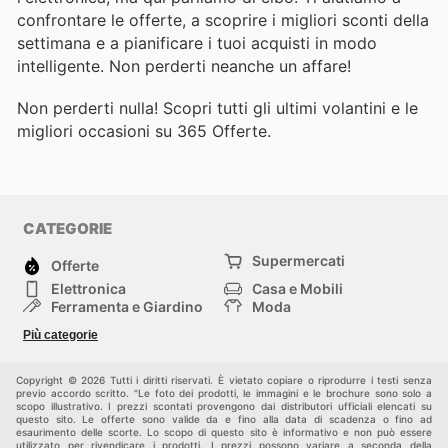
confrontare le offerte, a scoprire i migliori sconti della
settimana e a pianificare i tuoi acquisti in modo
intelligente. Non perderti neanche un affare!
Non perderti nulla! Scopri tutti gli ultimi volantini e le
migliori occasioni su 365 Offerte.
CATEGORIE
Supermercati
Offerte
Elettronica
Casa e Mobili
Ferramenta e Giardino
Moda
Salute e Bellezza
Sport e tempo libero
Più categorie
Bambini e Neonati
Animali Domestici
Altri
Copyright © 2026 Tutti i diritti riservati. È vietato copiare o riprodurre i testi senza
previo accordo scritto. "Le foto dei prodotti, le immagini e le brochure sono solo a
scopo illustrativo. I prezzi scontati provengono dai distributori ufficiali elencati su
questo sito. Le offerte sono valide da e fino alla data di scadenza o fino ad
esaurimento delle scorte. Lo scopo di questo sito è informativo e non può essere
utilizzato per rivendicare i prodotti. I prezzi possono variare a seconda della