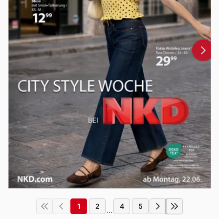
1
2
4
5
...