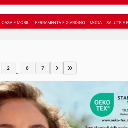
CASA E MOBILI
FERRAMENTA E GIARDINO
MODA
SALUTE E 
2
6
7
...