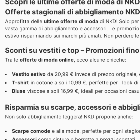
Scopri le ultime offerte di moda di NKD
Offerte stagionali di abbigliamento NKD
Approfitta delle
ultime offerte di moda
di NKD! Solo per 
vasta gamma di abbigliamento e accessori. Le promozioni 
estivo risparmiando sui marchi più amati. Non perdere le o
Sconti su vestiti e top – Promozioni fino
Tra le
offerte di moda online
, ecco alcune chicche:
Vestito estivo
da 20,99 € invece di prezzo originale, 
T-shirt
in cotone a soli 10,99 €, perfette per i look di t
Bluse
viscose a soli 16,99 €, ideali per occasioni casua
Risparmia su scarpe, accessori e abbig
Non solo abbigliamento leggera! NKD propone anche:
Scarpe comode
e alla moda, perfette per ogni stagio
Accessori
come cinture e berrette a prezzi scontati