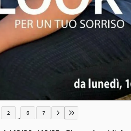
2
6
7
...