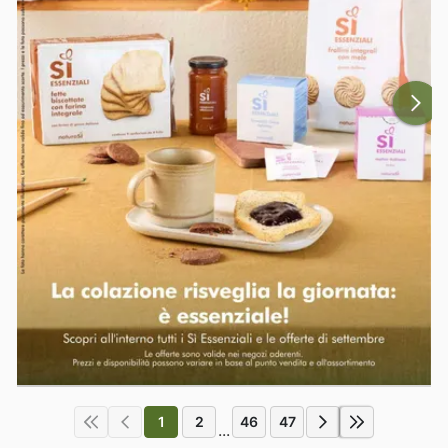
1
2
46
47
...