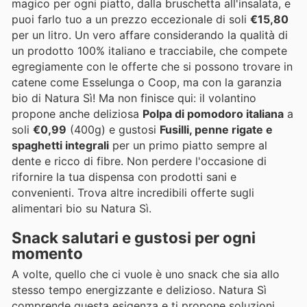
magico per ogni piatto, dalla bruschetta all'insalata, e
puoi farlo tuo a un prezzo eccezionale di soli
€15,80
per un litro. Un vero affare considerando la qualità di
un prodotto 100% italiano e tracciabile, che compete
egregiamente con le offerte che si possono trovare in
catene come Esselunga o Coop, ma con la garanzia
bio di Natura Sì! Ma non finisce qui: il volantino
propone anche deliziosa
Polpa di pomodoro italiana
a
soli
€0,99
(400g) e gustosi
Fusilli, penne rigate e
spaghetti integrali
per un primo piatto sempre al
dente e ricco di fibre. Non perdere l'occasione di
rifornire la tua dispensa con prodotti sani e
convenienti. Trova altre incredibili offerte sugli
alimentari bio su Natura Sì.
Snack salutari e gustosi per ogni
momento
A volte, quello che ci vuole è uno snack che sia allo
stesso tempo energizzante e delizioso. Natura Sì
comprende questa esigenza e ti propone soluzioni