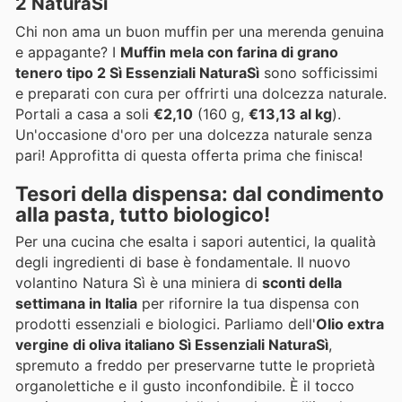
2 NaturaSì
Chi non ama un buon muffin per una merenda genuina
e appagante? I
Muffin mela con farina di grano
tenero tipo 2 Sì Essenziali NaturaSì
sono sofficissimi
e preparati con cura per offrirti una dolcezza naturale.
Portali a casa a soli
€2,10
(160 g,
€13,13 al kg
).
Un'occasione d'oro per una dolcezza naturale senza
pari! Approfitta di questa offerta prima che finisca!
Tesori della dispensa: dal condimento
alla pasta, tutto biologico!
Per una cucina che esalta i sapori autentici, la qualità
degli ingredienti di base è fondamentale. Il nuovo
volantino Natura Sì è una miniera di
sconti della
settimana in Italia
per rifornire la tua dispensa con
prodotti essenziali e biologici. Parliamo dell'
Olio extra
vergine di oliva italiano Sì Essenziali NaturaSì
,
spremuto a freddo per preservarne tutte le proprietà
organolettiche e il gusto inconfondibile. È il tocco