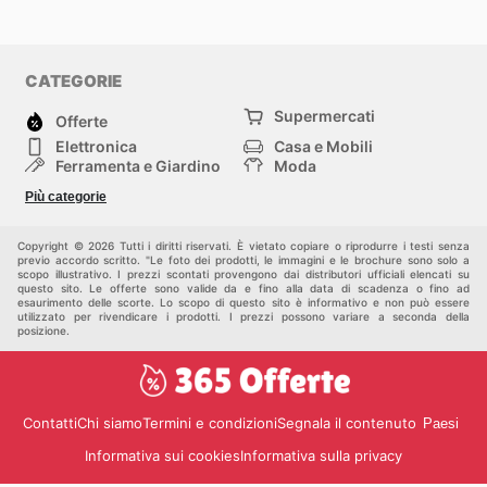
CATEGORIE
Supermercati
Offerte
Elettronica
Casa e Mobili
Ferramenta e Giardino
Moda
Salute e Bellezza
Sport e tempo libero
Più categorie
Bambini e Neonati
Animali Domestici
Altri
Copyright © 2026 Tutti i diritti riservati. È vietato copiare o riprodurre i testi senza
previo accordo scritto. "Le foto dei prodotti, le immagini e le brochure sono solo a
scopo illustrativo. I prezzi scontati provengono dai distributori ufficiali elencati su
questo sito. Le offerte sono valide da e fino alla data di scadenza o fino ad
esaurimento delle scorte. Lo scopo di questo sito è informativo e non può essere
utilizzato per rivendicare i prodotti. I prezzi possono variare a seconda della
posizione.
Contatti
Chi siamo
Termini e condizioni
Segnala il contenuto
Paesi
Informativa sui cookies
Informativa sulla privacy