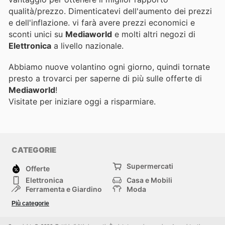
qualità/prezzo. Dimenticatevi dell'aumento dei prezzi
e dell'inflazione.
vi farà avere prezzi economici e
sconti unici su
Mediaworld
e molti altri negozi di
Elettronica
a livello nazionale.
Abbiamo nuove volantino ogni giorno, quindi tornate
presto a trovarci per saperne di più sulle offerte di
Mediaworld
!
Visitate
per iniziare oggi a risparmiare.
CATEGORIE
Supermercati
Offerte
Elettronica
Casa e Mobili
Ferramenta e Giardino
Moda
Salute e Bellezza
Sport e tempo libero
Più categorie
Bambini e Neonati
Animali Domestici
Altri