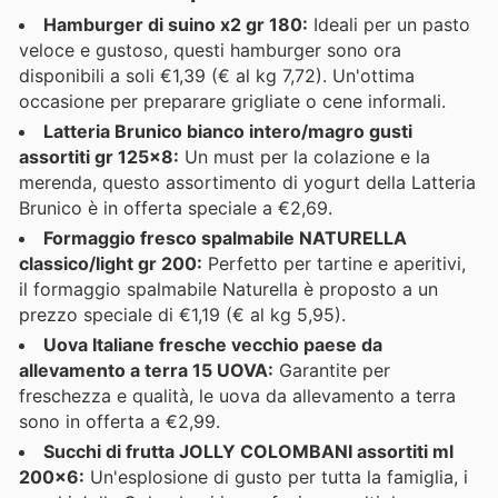
Hamburger di suino x2 gr 180:
Ideali per un pasto
veloce e gustoso, questi hamburger sono ora
disponibili a soli €1,39 (€ al kg 7,72). Un'ottima
occasione per preparare grigliate o cene informali.
Latteria Brunico bianco intero/magro gusti
assortiti gr 125x8:
Un must per la colazione e la
merenda, questo assortimento di yogurt della Latteria
Brunico è in offerta speciale a €2,69.
Formaggio fresco spalmabile NATURELLA
classico/light gr 200:
Perfetto per tartine e aperitivi,
il formaggio spalmabile Naturella è proposto a un
prezzo speciale di €1,19 (€ al kg 5,95).
Uova Italiane fresche vecchio paese da
allevamento a terra 15 UOVA:
Garantite per
freschezza e qualità, le uova da allevamento a terra
sono in offerta a €2,99.
Succhi di frutta JOLLY COLOMBANI assortiti ml
200x6:
Un'esplosione di gusto per tutta la famiglia, i