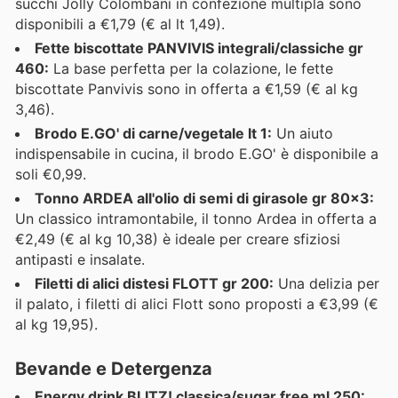
succhi Jolly Colombani in confezione multipla sono
disponibili a €1,79 (€ al lt 1,49).
Fette biscottate PANVIVIS integrali/classiche gr
460:
La base perfetta per la colazione, le fette
biscottate Panvivis sono in offerta a €1,59 (€ al kg
3,46).
Brodo E.GO' di carne/vegetale lt 1:
Un aiuto
indispensabile in cucina, il brodo E.GO' è disponibile a
soli €0,99.
Tonno ARDEA all'olio di semi di girasole gr 80x3:
Un classico intramontabile, il tonno Ardea in offerta a
€2,49 (€ al kg 10,38) è ideale per creare sfiziosi
antipasti e insalate.
Filetti di alici distesi FLOTT gr 200:
Una delizia per
il palato, i filetti di alici Flott sono proposti a €3,99 (€
al kg 19,95).
Bevande e Detergenza
Energy drink BLITZ! classica/sugar free ml 250: