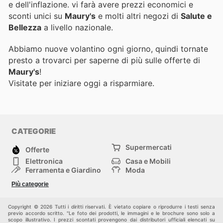
e dell'inflazione.
vi farà avere prezzi economici e
sconti unici su
Maury's
e molti altri negozi di
Salute e
Bellezza
a livello nazionale.
Abbiamo nuove volantino ogni giorno, quindi tornate
presto a trovarci per saperne di più sulle offerte di
Maury's
!
Visitate
per iniziare oggi a risparmiare.
CATEGORIE
Supermercati
Offerte
Elettronica
Casa e Mobili
Ferramenta e Giardino
Moda
Salute e Bellezza
Sport e tempo libero
Più categorie
Bambini e Neonati
Animali Domestici
Altri
Copyright © 2026 Tutti i diritti riservati. È vietato copiare o riprodurre i testi senza
previo accordo scritto. "Le foto dei prodotti, le immagini e le brochure sono solo a
scopo illustrativo. I prezzi scontati provengono dai distributori ufficiali elencati su