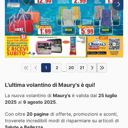
1
2
20
21
...
L’ultima volantino di Maury's è qui!
La nuova volantino di
Maury's
è valida dal
25 luglio
2025
al
9 agosto 2025
.
Con oltre
20 pagine
di offerte, promozioni e sconti,
troverete incredibili modi di risparmiare su articoli di
Salute e Bellezza
.