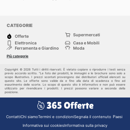
CATEGORIE
Supermercati
Offerte
Elettronica
Casa e Mobili
Ferramenta e Giardino
Moda
Salute e Bellezza
Sport e tempo libero
Più categorie
Bambini e Neonati
Animali Domestici
Altri
Copyright © 2026 Tutti i diritti riservati. È vietato copiare o riprodurre i testi senza
previo accordo scritto. "Le foto dei prodotti, le immagini e le brochure sono solo a
scopo illustrativo. I prezzi scontati provengono dai distributori ufficiali elencati su
questo sito. Le offerte sono valide da e fino alla data di scadenza o fino ad
esaurimento delle scorte. Lo scopo di questo sito è informativo e non può essere
utilizzato per rivendicare i prodotti. I prezzi possono variare a seconda della
posizione.
Contatti
Chi siamo
Termini e condizioni
Segnala il contenuto
Paesi
Informativa sui cookies
Informativa sulla privacy