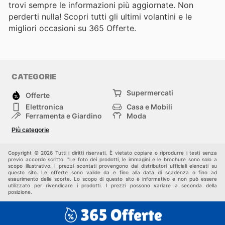
trovi sempre le informazioni più aggiornate. Non
perderti nulla! Scopri tutti gli ultimi volantini e le
migliori occasioni su 365 Offerte.
CATEGORIE
Supermercati
Offerte
Elettronica
Casa e Mobili
Ferramenta e Giardino
Moda
Salute e Bellezza
Sport e tempo libero
Più categorie
Bambini e Neonati
Animali Domestici
Altri
Copyright © 2026 Tutti i diritti riservati. È vietato copiare o riprodurre i testi senza
previo accordo scritto. "Le foto dei prodotti, le immagini e le brochure sono solo a
scopo illustrativo. I prezzi scontati provengono dai distributori ufficiali elencati su
questo sito. Le offerte sono valide da e fino alla data di scadenza o fino ad
esaurimento delle scorte. Lo scopo di questo sito è informativo e non può essere
utilizzato per rivendicare i prodotti. I prezzi possono variare a seconda della
posizione.