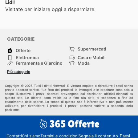
Lidl
!
Visitate
per iniziare oggi a risparmiare.
CATEGORIE
Supermercati
Offerte
Elettronica
Casa e Mobili
Ferramenta e Giardino
Moda
Salute e Bellezza
Sport e tempo libero
Più categorie
Bambini e Neonati
Animali Domestici
Altri
Copyright © 2026 Tutti i diritti riservati. È vietato copiare o riprodurre i testi senza
previo accordo scritto. "Le foto dei prodotti, le immagini e le brochure sono solo a
scopo illustrativo. I prezzi scontati provengono dai distributori ufficiali elencati su
questo sito. Le offerte sono valide da e fino alla data di scadenza o fino ad
esaurimento delle scorte. Lo scopo di questo sito è informativo e non può essere
utilizzato per rivendicare i prodotti. I prezzi possono variare a seconda della
posizione.
Contatti
Chi siamo
Termini e condizioni
Segnala il contenuto
Paesi