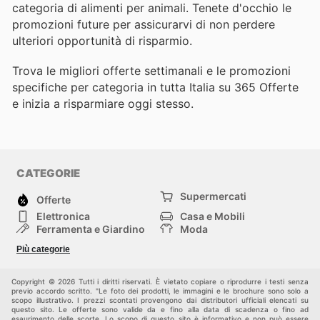
categoria di alimenti per animali. Tenete d'occhio le
promozioni future per assicurarvi di non perdere
ulteriori opportunità di risparmio.
Trova le migliori offerte settimanali e le promozioni
specifiche per categoria in tutta Italia su 365 Offerte
e inizia a risparmiare oggi stesso.
CATEGORIE
Supermercati
Offerte
Elettronica
Casa e Mobili
Ferramenta e Giardino
Moda
Salute e Bellezza
Sport e tempo libero
Più categorie
Bambini e Neonati
Animali Domestici
Altri
Copyright © 2026 Tutti i diritti riservati. È vietato copiare o riprodurre i testi senza
previo accordo scritto. "Le foto dei prodotti, le immagini e le brochure sono solo a
scopo illustrativo. I prezzi scontati provengono dai distributori ufficiali elencati su
questo sito. Le offerte sono valide da e fino alla data di scadenza o fino ad
esaurimento delle scorte. Lo scopo di questo sito è informativo e non può essere