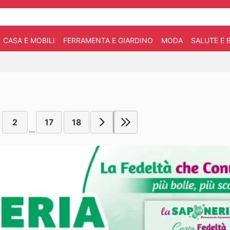
CASA E MOBILI
FERRAMENTA E GIARDINO
MODA
SALUTE E 
2
17
18
...