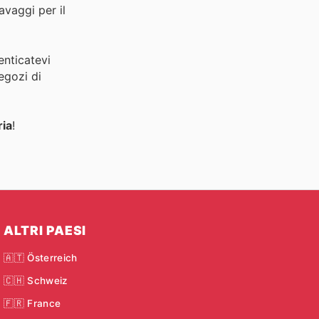
avaggi per il
enticatevi
negozi di
ria
!
ALTRI PAESI
🇦🇹 Österreich
🇨🇭 Schweiz
🇫🇷 France