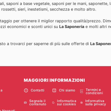
ali, saponi a base vegetale, saponi per le mani, saponette, l
 rossetti, sieri, inestetismi, secchezza e molto altro.
ntaggio per ottenere il miglior rapporto qualità/prezzo. Dim
ezzi economici e sconti unici su
La Saponeria
e molti altri 
to a trovarci per saperne di più sulle offerte di
La Sapone
MAGGIORI INFORMAZIONI
Termini e
ca
Contatti
Chi siamo
condizioni
Segnala il
Informativa
Informativa
contenuto
sui cookies
sulla privacy
e Neonati