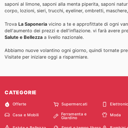
saponi al limone, saponi alla menta piperita, saponi natur
corpo, lozioni, sieri, trucchi, eyeliner, ombretti, maschere,
Trova
La Saponeria
vicino a te e approfittate di ogni va
dell'aumento dei prezzi e dell'inflazione.
vi farà avere pr
Salute e Bellezza
a livello nazionale.
Abbiamo nuove volantino ogni giorno, quindi tornate pres
Visitate
per iniziare oggi a risparmiare.
CATEGORIE
Offerte
Supermercati
Elettroni
Ferramenta e
Casa e Mobili
Moda
Giardino
Salute e Bellezza
Sport e tempo libero
Bambini 