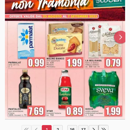
1
2
16
17