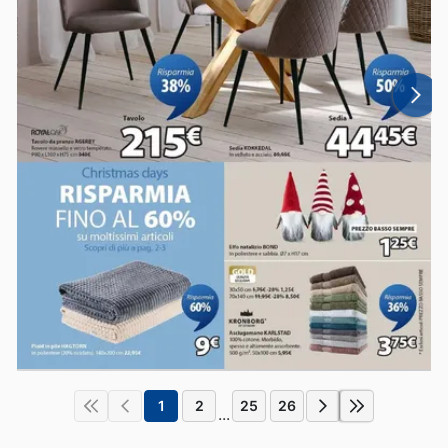
1
2
25
26
...