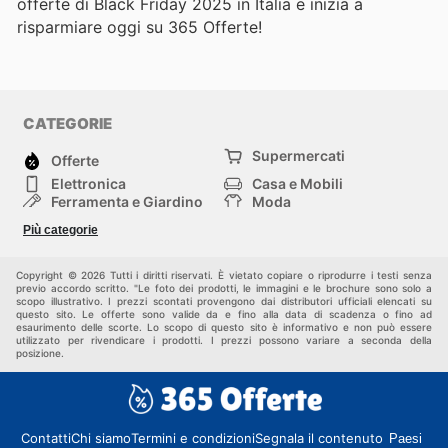
offerte di Black Friday 2025 in Italia e inizia a
risparmiare oggi su 365 Offerte!
CATEGORIE
Supermercati
Offerte
Elettronica
Casa e Mobili
Ferramenta e Giardino
Moda
Salute e Bellezza
Sport e tempo libero
Più categorie
Bambini e Neonati
Animali Domestici
Altri
Copyright © 2026 Tutti i diritti riservati. È vietato copiare o riprodurre i testi senza
previo accordo scritto. "Le foto dei prodotti, le immagini e le brochure sono solo a
scopo illustrativo. I prezzi scontati provengono dai distributori ufficiali elencati su
questo sito. Le offerte sono valide da e fino alla data di scadenza o fino ad
esaurimento delle scorte. Lo scopo di questo sito è informativo e non può essere
utilizzato per rivendicare i prodotti. I prezzi possono variare a seconda della
posizione.
Contatti
Chi siamo
Termini e condizioni
Segnala il contenuto
Paesi