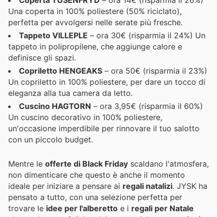
Coperta TUSENFRYD
– ora 14€ (risparmia il 26%)
Una coperta in 100% poliestere (50% riciclato),
perfetta per avvolgersi nelle serate più fresche.
Tappeto VILLEPLE
– ora 30€ (risparmia il 24%) Un
tappeto in polipropilene, che aggiunge calore e
definisce gli spazi.
Copriletto HENGEAKS
– ora 50€ (risparmia il 23%)
Un copriletto in 100% poliestere, per dare un tocco di
eleganza alla tua camera da letto.
Cuscino HAGTORN
– ora 3,95€ (risparmia il 60%)
Un cuscino decorativo in 100% poliestere,
un'occasione imperdibile per rinnovare il tuo salotto
con un piccolo budget.
Mentre le
offerte di Black Friday
scaldano l'atmosfera,
non dimenticare che questo è anche il momento
ideale per iniziare a pensare ai
regali natalizi
. JYSK ha
pensato a tutto, con una selezione perfetta per
trovare le
idee per l'alberetto
e i
regali per Natale