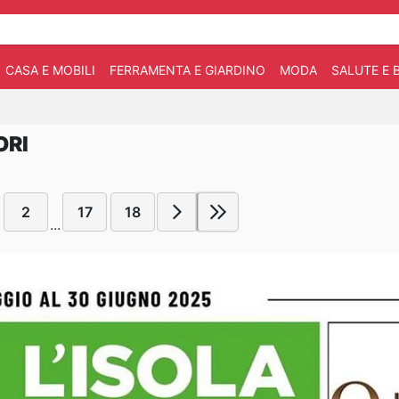
CASA E MOBILI
FERRAMENTA E GIARDINO
MODA
SALUTE E 
ORI
2
17
18
...