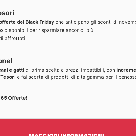
esori
offerte del Black Friday
che anticipano gli sconti di novem
to
disponibili per risparmiare ancor di più.
di affrettati!
one!
ani e gatti
di prima scelta a prezzi imbattibili, con
incremen
 Tesori
e fai scorta di prodotti di alta gamma per il benesse
 365 Offerte!
MAGGIORI INFORMAZIONI