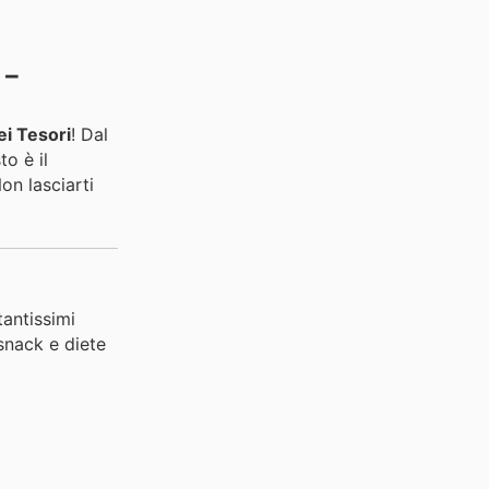
 –
ei Tesori
! Dal
to è il
on lasciarti
antissimi
snack e diete