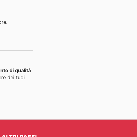
bre.
to di qualità
re dei tuoi
ALTRI PAESI