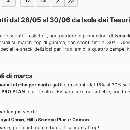
2
17
18
...
atti dal 28/05 al 30/06 da Isola dei Tesori
 con sconti irresistibili, non perdere le promozioni di
Isola d
speciali su marchi top di gamma, con sconti fino al 30%. Ques
speciali e snack deliziosi per i tuoi amici a quattro zampe. N
li di marca
anali di cibo per cani e gatti
con sconti dal 15% al 30% su t
na PRO PLAN
e molte altre. Risparmia su crocchette, umido, 
per lunghe scorte.
yal Canin, Hill’s Science Plan
e
Gemon
.
ssere
, per mantenere il tuo pet sempre al top!