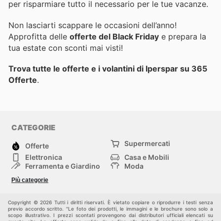
per risparmiare tutto il necessario per le tue vacanze.
Non lasciarti scappare le occasioni dell’anno!
Approfitta delle
offerte del Black Friday
e prepara la
tua estate con sconti mai visti!
Trova tutte le offerte e i volantini di Iperspar su 365
Offerte
.
CATEGORIE
Supermercati
Offerte
Elettronica
Casa e Mobili
Ferramenta e Giardino
Moda
Salute e Bellezza
Sport e tempo libero
Più categorie
Bambini e Neonati
Animali Domestici
Altri
Copyright © 2026 Tutti i diritti riservati. È vietato copiare o riprodurre i testi senza
previo accordo scritto. "Le foto dei prodotti, le immagini e le brochure sono solo a
scopo illustrativo. I prezzi scontati provengono dai distributori ufficiali elencati su