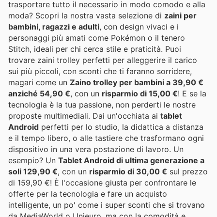
trasportare tutto il necessario in modo comodo e alla
moda? Scopri la nostra vasta selezione di
zaini per
bambini, ragazzi e adulti
, con design vivaci e i
personaggi più amati come Pokémon o il tenero
Stitch, ideali per chi cerca stile e praticità. Puoi
trovare zaini trolley perfetti per alleggerire il carico
sui più piccoli, con sconti che ti faranno sorridere,
magari come un
Zaino trolley per bambini a 39,90 €
anziché 54,90 €
, con un
risparmio di 15,00 €
! E se la
tecnologia è la tua passione, non perderti le nostre
proposte multimediali. Dai un'occhiata ai
tablet
Android
perfetti per lo studio, la didattica a distanza
e il tempo libero, o alle tastiere che trasformano ogni
dispositivo in una vera postazione di lavoro. Un
esempio? Un
Tablet Android di ultima generazione a
soli 129,90 €
, con un
risparmio di 30,00 €
sul prezzo
di 159,90 €! È l'occasione giusta per confrontare le
offerte per la tecnologia e fare un acquisto
intelligente, un po' come i super sconti che si trovano
da MediaWorld o Unieuro, ma con la comodità e