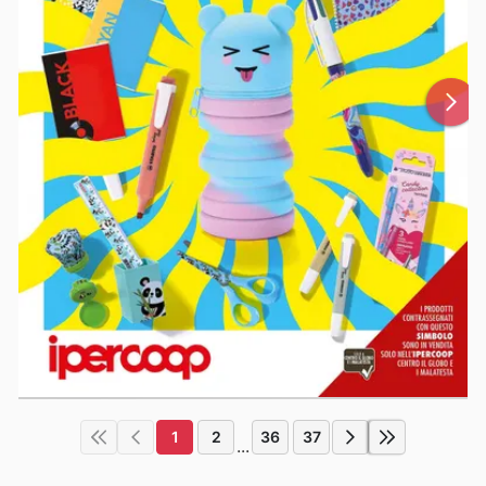
1
2
36
37
...