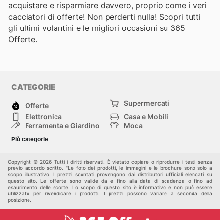
acquistare e risparmiare davvero, proprio come i veri
cacciatori di offerte! Non perderti nulla! Scopri tutti
gli ultimi volantini e le migliori occasioni su 365
Offerte.
CATEGORIE
Supermercati
Offerte
Elettronica
Casa e Mobili
Ferramenta e Giardino
Moda
Salute e Bellezza
Sport e tempo libero
Più categorie
Bambini e Neonati
Animali Domestici
Altri
Copyright © 2026 Tutti i diritti riservati. È vietato copiare o riprodurre i testi senza
previo accordo scritto. "Le foto dei prodotti, le immagini e le brochure sono solo a
scopo illustrativo. I prezzi scontati provengono dai distributori ufficiali elencati su
questo sito. Le offerte sono valide da e fino alla data di scadenza o fino ad
esaurimento delle scorte. Lo scopo di questo sito è informativo e non può essere
utilizzato per rivendicare i prodotti. I prezzi possono variare a seconda della
posizione.