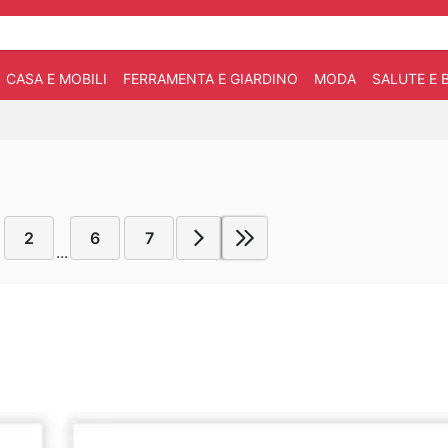
CASA E MOBILI
FERRAMENTA E GIARDINO
MODA
SALUTE E 
2
6
7
...