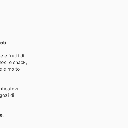
ati
.
 e frutti di
noci e snack,
le e molto
nticatevi
gozi di
no
!