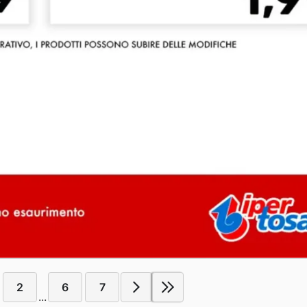
2
6
7
...