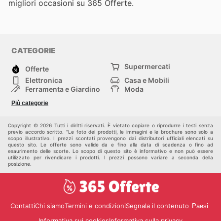
migliori occasioni su 365 Offerte.
CATEGORIE
Supermercati
Offerte
Elettronica
Casa e Mobili
Ferramenta e Giardino
Moda
Salute e Bellezza
Sport e tempo libero
Più categorie
Bambini e Neonati
Animali Domestici
Altri
Copyright © 2026 Tutti i diritti riservati. È vietato copiare o riprodurre i testi senza
previo accordo scritto. "Le foto dei prodotti, le immagini e le brochure sono solo a
scopo illustrativo. I prezzi scontati provengono dai distributori ufficiali elencati su
questo sito. Le offerte sono valide da e fino alla data di scadenza o fino ad
esaurimento delle scorte. Lo scopo di questo sito è informativo e non può essere
utilizzato per rivendicare i prodotti. I prezzi possono variare a seconda della
posizione.
Contatti
Chi siamo
Termini e condizioni
Segnala il contenuto
Paesi
Informativa sui cookies
Informativa sulla privacy