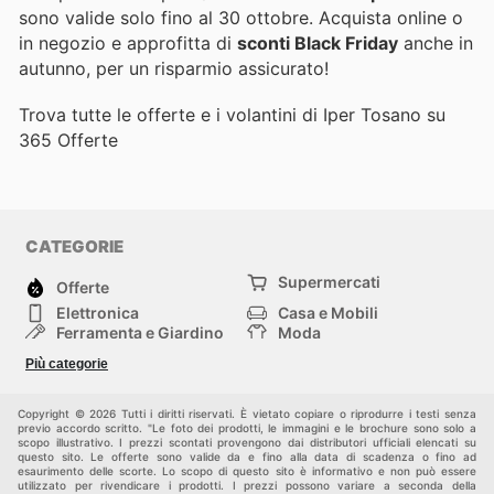
sono valide solo fino al 30 ottobre. Acquista online o
in negozio e approfitta di
sconti Black Friday
anche in
autunno, per un risparmio assicurato!
Trova tutte le offerte e i volantini di Iper Tosano su
365 Offerte
CATEGORIE
Supermercati
Offerte
Elettronica
Casa e Mobili
Ferramenta e Giardino
Moda
Salute e Bellezza
Sport e tempo libero
Più categorie
Bambini e Neonati
Animali Domestici
Altri
Copyright © 2026 Tutti i diritti riservati. È vietato copiare o riprodurre i testi senza
previo accordo scritto. "Le foto dei prodotti, le immagini e le brochure sono solo a
scopo illustrativo. I prezzi scontati provengono dai distributori ufficiali elencati su
questo sito. Le offerte sono valide da e fino alla data di scadenza o fino ad
esaurimento delle scorte. Lo scopo di questo sito è informativo e non può essere
utilizzato per rivendicare i prodotti. I prezzi possono variare a seconda della