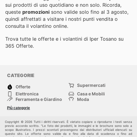
sui prodotti di uso quotidiano e non solo. Ricorda,
queste
promozioni
sono valide solo fino al 3 agosto,
quindi affrettati a visitare i nostri punti vendita o
consulta il volantino online.
Trova tutte le offerte e i volantini di Iper Tosano su
365 Offerte.
CATEGORIE
Supermercati
Offerte
Elettronica
Casa e Mobili
Ferramenta e Giardino
Moda
Salute e Bellezza
Sport e tempo libero
Più categorie
Bambini e Neonati
Animali Domestici
Altri
Copyright © 2026 Tutti i diritti riservati. È vietato copiare o riprodurre i testi senza
previo accordo scritto. "Le foto dei prodotti, le immagini e le brochure sono solo a
scopo illustrativo. I prezzi scontati provengono dai distributori ufficiali elencati su
questo sito. Le offerte sono valide da e fino alla data di scadenza o fino ad