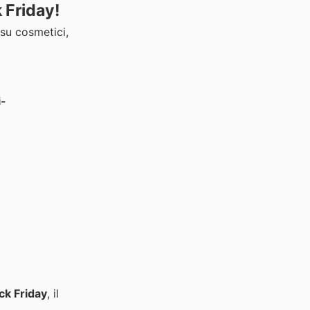
k Friday!
 su cosmetici,
i-
ck Friday
, il