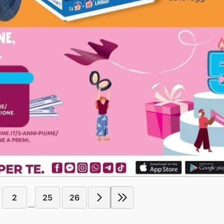
2
25
26
...