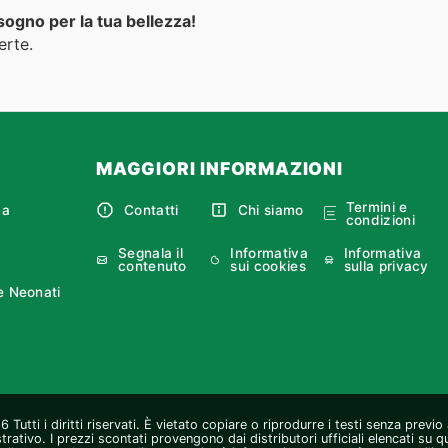
isogno per la tua bellezza!
erte.
MAGGIORI INFORMAZIONI
Termini e
ca
Contatti
Chi siamo
condizioni
Segnala il
Informativa
Informativa
contenuto
sui cookies
sulla privacy
e Neonati
Tutti i diritti riservati. È vietato copiare o riprodurre i testi senza previ
strativo. I prezzi scontati provengono dai distributori ufficiali elencati su 