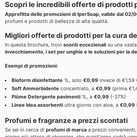
Scopri le incredibili offerte di prodotti
Approfitta delle promozioni di IperSoap, valide dal 02/0
profumi e prodotti di bellezza di alta qualità.
Migliori offerte di prodotti per la cura d
In questa brochure, trovi
sconti eccezionali
su una vasta 
invecchiamento, i set per unghie e le soluzioni per la d
Esempi di promozioni:
Bioform disinfettante
1L, solo
€0,99
invece di €1,59
Soft Ammorbidente
concentrato, a
€0,99
(prima €1,
Piùme Detergente pavimenti
1L, a
€0,99
(-37%)
Linee Idea assorbenti
ultra giorno con aloe, a
€0,99
Profumi e fragranze a prezzi scontati
Se sei in cerca di
profumi di marca
a prezzi convenienti,
giorno più atteso di shopping, che quest'anno cadrà ve