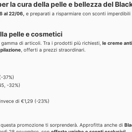
 per la cura della pelle e bellezza del Blac
6 al 22/06,
e preparati a risparmiare con sconti imperdibili
ella pelle e cosmetici
gamma di articoli. Tra i prodotti più richiesti,
le creme ant
epilazione
, offerti a prezzi straordinari.
 (-37%)
45, -32%)
invece di €1,29 (-23%)
 questa promozione ti sorprenderà. Approfitta anche di
Bla
nerdì 28 novembre, con
offerte uniche e sconti esclusivi
!