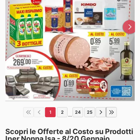
1
2
24
25
...
Scopri le Offerte al Costo su Prodotti
Iper Nonna Isa - 8/20 Gennaio