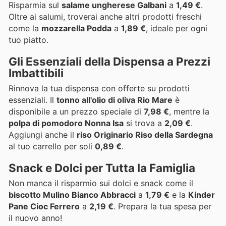
Risparmia sul
salame ungherese Galbani
a
1,49 €
.
Oltre ai salumi, troverai anche altri prodotti freschi
come la
mozzarella Podda
a
1,89 €
, ideale per ogni
tuo piatto.
Gli Essenziali della Dispensa a Prezzi
Imbattibili
Rinnova la tua dispensa con offerte su prodotti
essenziali. Il
tonno all'olio di oliva Rio Mare
è
disponibile a un prezzo speciale di
7,98 €
, mentre la
polpa di pomodoro Nonna Isa
si trova a
2,09 €
.
Aggiungi anche il
riso Originario Riso della Sardegna
al tuo carrello per soli
0,89 €
.
Snack e Dolci per Tutta la Famiglia
Non manca il risparmio sui dolci e snack come il
biscotto Mulino Bianco Abbracci
a
1,79 €
e la
Kinder
Pane Cioc Ferrero
a
2,19 €
. Prepara la tua spesa per
il nuovo anno!