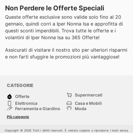
Non Perdere le Offerte Speciali
Queste offerte esclusive sono valide solo fino al 20
gennaio, quindi corri a Iper Nonna Isa e approfitta di
questi sconti imperdibili. Trova tutte le offerte e i
volantini di Iper Nonna Isa su 365 Offerte!
Assicurati di visitare il nostro sito per ulteriori risparmi
e non farti sfuggire le promozioni più vantaggiose!
CATEGORIE
Supermercati
Offerte
Elettronica
Casa e Mobili
Ferramenta e Giardino
Moda
Salute e Bellezza
Sport e tempo libero
Più categorie
Bambini e Neonati
Animali Domestici
Altri
Copyright © 2026 Tutti i diritti riservati. È vietato copiare o riprodurre i testi senza