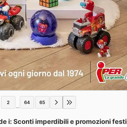
2
64
65
...
e i: Sconti imperdibili e promozioni fest