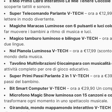
Il Mio Primo Libro interattivo Le Mie Tenere Coccol
scoperte tattili e sonore.
Super Telecomando Parlante V-TECH
– ora a €12,99
lettere in modo divertente.
Magiche Maracas Luminose con 6 pulsanti e luci co
far muovere i bambini a ritmo di musica e luci.
Magico tamburo luminoso e bilingue V-TECH
– ora a
due lingue.
Nol Pianola Luminosa V-TECH
– ora a €17,99 (sconto 
mondo della musica.
Tavolino Multivibrazioni Giocaimpara con musicalità
attività completo per ore di gioco educativo.
Super Primi Passi Parlante 2 in 1 V-TECH
– ora a €39,
passi del bambino.
Bit Smart Computer V-TECH
– ora a €29,90 Un compu
Microfono Magic Show luminosa con 15 canzoni e 
trasformare ogni momento in uno spettacolo musicale.
Girandola, mondo mappamondo interattivo V-TECH