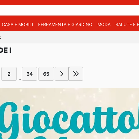
CASA E MOBILI
FERRAMENTA E GIARDINO
MODA
SALUTE E 
5
E I
2
64
65
...