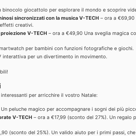
 binocolo giocattolo per esplorare il mondo e scoprire vid
luminosi sincronizzati con la musica V-TECH
– ora a €69,90
ffetti creativi.
on proiezione V-TECH
– ora a €49,90 Una sveglia magica co
artwatch per bambini con funzioni fotografiche e giochi.
 interattiva per un divertimento in movimento.
ili!
i
nteressanti per arricchire il vostro Natale:
 Un peluche magico per accompagnare i sogni dei più picco
lorate V-TECH
– ora a €17,99 (sconto del 27%). Un regalo p
90 (sconto del 25%). Un valido aiuto per i primi passi, ch