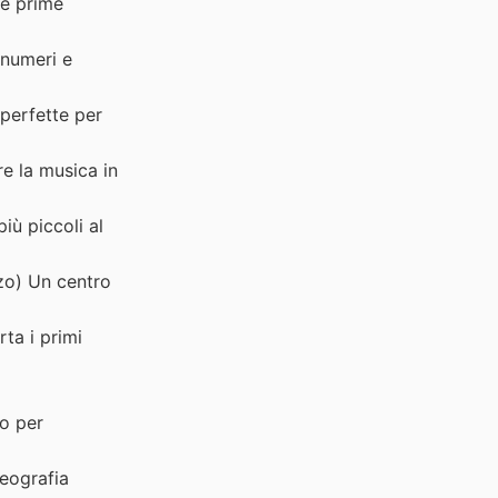
le prime
 numeri e
perfette per
e la musica in
iù piccoli al
zo) Un centro
ta i primi
o per
eografia