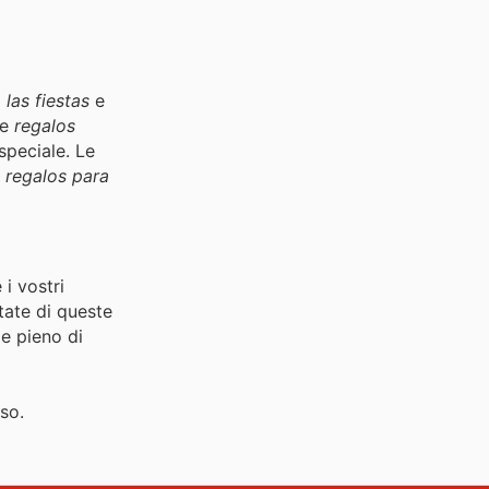
las fiestas
e
re
regalos
speciale. Le
i
regalos para
 i vostri
ttate di queste
 e pieno di
sso.