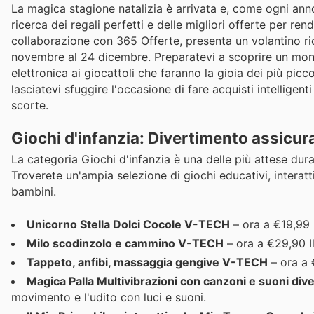
La magica stagione natalizia è arrivata e, come ogni anno,
ricerca dei regali perfetti e delle migliori offerte per rend
collaborazione con 365 Offerte, presenta un volantino ri
novembre al 24 dicembre. Preparatevi a scoprire un mond
elettronica ai giocattoli che faranno la gioia dei più picc
lasciatevi sfuggire l'occasione di fare acquisti intelligent
scorte.
Giochi d'infanzia: Divertimento assicurat
La categoria Giochi d'infanzia è una delle più attese duran
Troverete un'ampia selezione di giochi educativi, interatti
bambini.
Unicorno Stella Dolci Cocole V-TECH
– ora a €19,99 
Milo scodinzolo e cammino V-TECH
– ora a €29,90 I
Tappeto, anfibi, massaggia gengive V-TECH
– ora a €
Magica Palla Multivibrazioni con canzoni e suoni di
movimento e l'udito con luci e suoni.