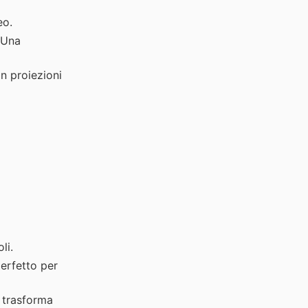
eo.
 Una
n proiezioni
li.
erfetto per
e trasforma