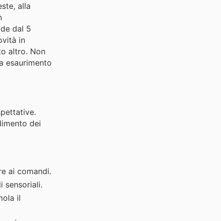
ste, alla
n
ide dal 5
vità in
to altro. Non
o a esaurimento
spettative.
ndimento dei
re ai comandi.
 sensoriali.
ola il