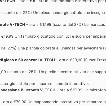
e V-TECH
– ora a €19,99 Un libro morbido e interattivo per 
 (sconto del 22%) Un telecomando giocattolo che insegna
lorate V-TECH
– ora a €17,99 (sconto del 27%) Le maracas 
 €19,99 Un tamburo giocattolo con luci e suoni per imparar
del 27%) Una pianola colorata e luminosa per avvicinare i p
 di gioco e 50 canzoni V-TECH
– ora a €39,90 (Super Prez
90 (sconto del 25%) Un girello e centro attività che suppor
ter giocattolo per imparare in modo interattivo.
connessione Bluetooth V-TECH
– ora a €19,99 Un microfon
– ora a €79,90 Un mappamondo interattivo per imparare g