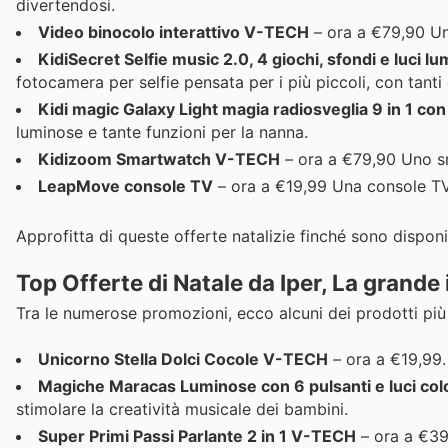
divertendosi.
Video binocolo interattivo V-TECH
– ora a €79,90 Un
KidiSecret Selfie music 2.0, 4 giochi, sfondi e luci 
fotocamera per selfie pensata per i più piccoli, con tanti e
Kidi magic Galaxy Light magia radiosveglia 9 in 1 c
luminose e tante funzioni per la nanna.
Kidizoom Smartwatch V-TECH
– ora a €79,90 Uno sm
LeapMove console TV
– ora a €19,99 Una console TV
Approfitta di queste offerte natalizie finché sono disponib
Top Offerte di Natale da Iper, La grande 
Tra le numerose promozioni, ecco alcuni dei prodotti più i
Unicorno Stella Dolci Cocole V-TECH
– ora a €19,99.
Magiche Maracas Luminose con 6 pulsanti e luci co
stimolare la creatività musicale dei bambini.
Super Primi Passi Parlante 2 in 1 V-TECH
– ora a €39,