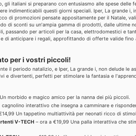
 gli italiani si preparano con entusiasmo alle spese delle fe
ere indimenticabili questi giorni speciali. Iper, La grande i, i
cco di promozioni pensate appositamente per il Natale, val
o di sconti su un'ampia gamma di prodotti, dalle ultime no
oli, passando per articoli per la casa, elettrodomestici e tan
i e di anticipare i regali, approfittando di offerte valide fin
o per i vostri piccoli!
te il periodo natalizio, e Iper, La grande i, non delude le a
vi e divertenti, perfetti per stimolare la fantasia e l'appre
Un morbido e magico amico per la nanna dei più piccoli.
l cagnolino interattivo che insegna a camminare e risponde
14,99 Un tappetino multiattività per neonati ricco di stimoli
vertenti V-TECH
– ora a €19,99 Una palla interattiva che stim