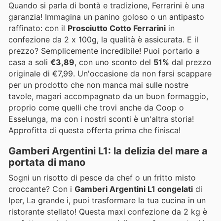
Quando si parla di bontà e tradizione, Ferrarini è una
garanzia! Immagina un panino goloso o un antipasto
raffinato: con il
Prosciutto Cotto Ferrarini
in
confezione da 2 x 100g, la qualità è assicurata. E il
prezzo? Semplicemente incredibile! Puoi portarlo a
casa a soli
€3,89
, con uno sconto del
51%
dal prezzo
originale di €7,99. Un'occasione da non farsi scappare
per un prodotto che non manca mai sulle nostre
tavole, magari accompagnato da un buon formaggio,
proprio come quelli che trovi anche da Coop o
Esselunga, ma con i nostri sconti è un'altra storia!
Approfitta di questa offerta prima che finisca!
Gamberi Argentini L1: la delizia del mare a
portata di mano
Sogni un risotto di pesce da chef o un fritto misto
croccante? Con i
Gamberi Argentini L1 congelati
di
Iper, La grande i, puoi trasformare la tua cucina in un
ristorante stellato! Questa maxi confezione da 2 kg è