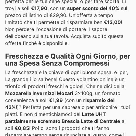
perfetta per le tue cene speciali o per fare scorta. Li
trovi a soli
€17,90
, con un
super sconto del 40%
sul
prezzo di listino di €29,90. Un'offerta a tempo
limitato che ti permette di risparmiare ben
€12,00
!
Non perdere l'occasione di portare il sapore
dell'oceano sulla tua tavola. Acquista subito questa
offerta finché è disponibile!
Freschezza e Qualità Ogni Giorno, per
una Spesa Senza Compromessi
La freschezza è la chiave di ogni buona spesa, e Iper,
La grande i lo sa bene! Questo volantino online è un
trionfo di prodotti freschi e golosi. Che ne dici della
Mozzarella Invernizzi Mozarì
3x100g, un formato
convenienza a soli
€1,99
(con un
risparmio del
42%
!)? Perfetta per una caprese o per arricchire i tuoi
piatti. E non dimentichiamoci del
Latte UHT
parzialmente scremato Brescia Latte di Centrale
a
soli
€0,85
! Poi ci sono i prodotti che ti fanno
risparmiare tempo senza rinunciare al gusto, come il