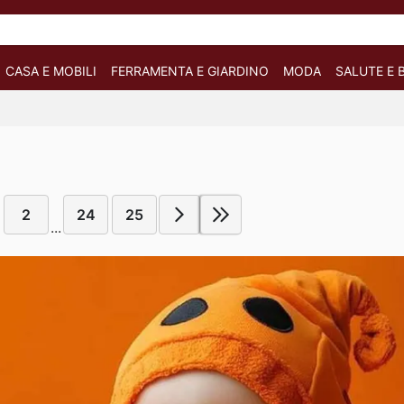
CASA E MOBILI
FERRAMENTA E GIARDINO
MODA
SALUTE E 
2
24
25
...