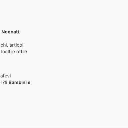
 Neonati
.
hi, articoli
e
catevi
zi di
Bambini e