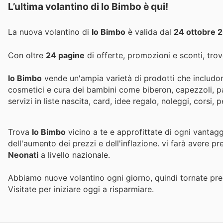
L’ultima volantino di Io Bimbo è qui!
La nuova volantino di
Io Bimbo
è valida dal
24 ottobre 
Con oltre
24 pagine
di offerte, promozioni e sconti, trove
Io Bimbo
vende un'ampia varietà di prodotti che includono
cosmetici e cura dei bambini come biberon, capezzoli, passeggini
servizi in liste nascita, card, idee regalo, noleggi, corsi,
Trova
Io Bimbo
vicino a te e approfittate di ogni vantagg
dell'aumento dei prezzi e dell'inflazione.
vi farà avere pr
Neonati
a livello nazionale.
Abbiamo nuove volantino ogni giorno, quindi tornate pres
Visitate
per iniziare oggi a risparmiare.