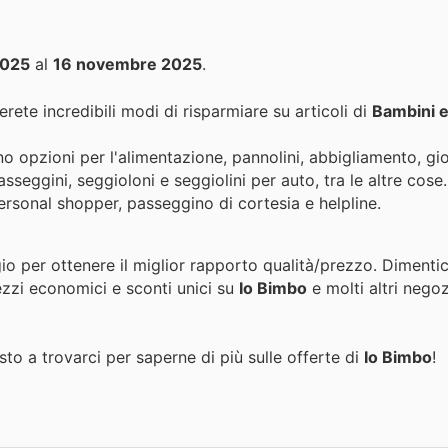
2025
al
16 novembre 2025
.
rete incredibili modi di risparmiare su articoli di
Bambini e
 opzioni per l'alimentazione, pannolini, abbigliamento, gioc
, seggioloni e seggiolini per auto, tra le altre cose. Inoltre offr
 personal shopper, passeggino di cortesia e helpline.
io per ottenere il miglior rapporto qualità/prezzo. Dimenti
ezzi economici e sconti unici su
Io Bimbo
e molti altri nego
to a trovarci per saperne di più sulle offerte di
Io Bimbo
!