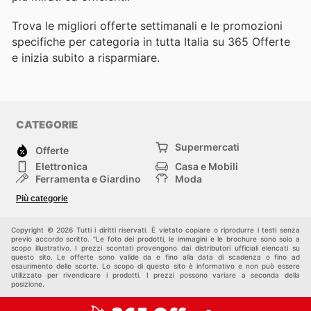
Trova le migliori offerte settimanali e le promozioni
specifiche per categoria in tutta Italia su 365 Offerte
e inizia subito a risparmiare.
CATEGORIE
Supermercati
Offerte
Elettronica
Casa e Mobili
Ferramenta e Giardino
Moda
Salute e Bellezza
Sport e tempo libero
Più categorie
Bambini e Neonati
Animali Domestici
Altri
Copyright © 2026 Tutti i diritti riservati. È vietato copiare o riprodurre i testi senza
previo accordo scritto. "Le foto dei prodotti, le immagini e le brochure sono solo a
scopo illustrativo. I prezzi scontati provengono dai distributori ufficiali elencati su
questo sito. Le offerte sono valide da e fino alla data di scadenza o fino ad
esaurimento delle scorte. Lo scopo di questo sito è informativo e non può essere
utilizzato per rivendicare i prodotti. I prezzi possono variare a seconda della
posizione.