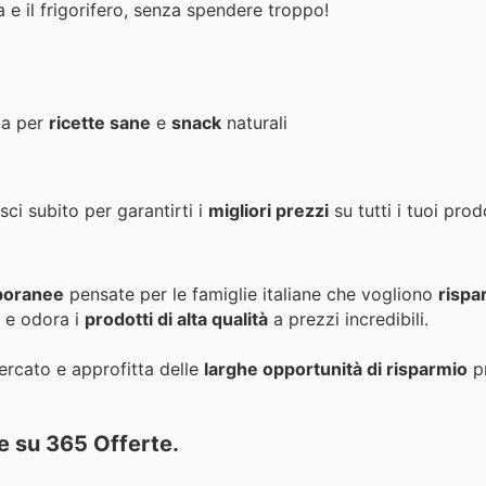
 e il frigorifero, senza spendere troppo!
ta per
ricette sane
e
snack
naturali
isci subito per garantirti i
migliori prezzi
su tutti i tuoi prodo
poranee
pensate per le famiglie italiane che vogliono
rispa
e odora i
prodotti di alta qualità
a prezzi incredibili.
ercato e approfitta delle
larghe opportunità di risparmio
p
te su
365 Offerte
.