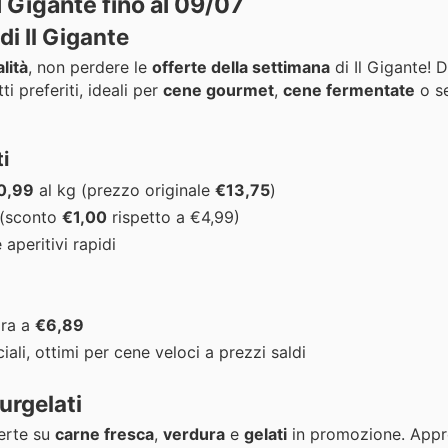
l Gigante fino al 09/07
di Il Gigante
lità
, non perdere le
offerte della settimana
di Il Gigante! 
ti preferiti, ideali per
cene gourmet
,
cene fermentate
o s
i
0,99
al kg (prezzo originale
€13,75
)
(sconto
€1,00
rispetto a €4,99)
 aperitivi rapidi
ora a
€6,89
iali, ottimi per cene veloci a prezzi saldi
urgelati
ferte su
carne fresca
,
verdura
e
gelati
in promozione. Appro