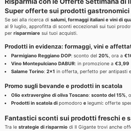
Risparmia con le Offerte Settimana di I
Super offerte sui
prodotti gastronomici
Se sei alla ricerca di
salumi, formaggi italiani e vini di qua
al 9 luglio, approfitta di sconti eccezionali sui tuoi prodot
per
risparmiare
sui tuoi acquisti.
Prodotti in evidenza: formaggi, vini e affettat
Parmigiano Reggiano DOP
: sconto del
20%
, ora a
€1
Vino Montepulciano DABUR
: in promozione a
€3,99
Salame Torino
:
2x1
in offerta, perfetto per antipasti e
Promo sugli
bevande
e
prodotti in scatola
Olio extravergine di oliva Toscano
:
sconto del 15%
, 
Prodotti in scatola di
pomodoro
e
legumi
:
offerte spec
Fantastici sconti sui
prodotti freschi e s
Tra le
strategie di risparmio
di Il Gigante trovi anche of