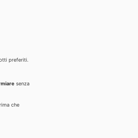
tti preferiti.
rmiare
senza
rima che