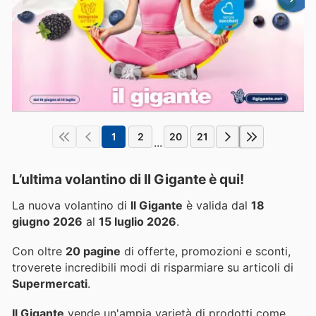
1
2
20
21
...
L’ultima volantino di Il Gigante è qui!
La nuova volantino di
Il Gigante
è valida dal
18
giugno 2026
al
15 luglio 2026
.
Con oltre
20 pagine
di offerte, promozioni e sconti,
troverete incredibili modi di risparmiare su articoli di
Supermercati
.
Il Gigante
vende un'ampia varietà di prodotti come