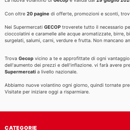
La nuova volantino di
Gecop
è valida dal
29 giugno 20
Con oltre
20 pagine
di offerte, promozioni e sconti, trove
Nei Supermercati
GECOP
troverete tutto il necessario pe
cioccolatini e caramelle alle acque aromatizzate, birre, bibi
surgelati, salumi, carni, verdure e frutta. Non mancano anc
Trova
Gecop
vicino a te e approfittate di ogni vantaggio
dell'aumento dei prezzi e dell'inflazione.
vi farà avere pr
Supermercati
a livello nazionale.
Abbiamo nuove volantino ogni giorno, quindi tornate pres
Visitate
per iniziare oggi a risparmiare.
CATEGORIE