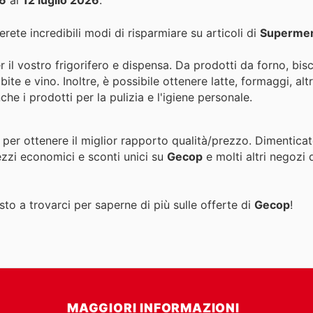
26
al
12 luglio 2026
.
rete incredibili modi di risparmiare su articoli di
Supermer
r il vostro frigorifero e dispensa. Da prodotti da forno, bisc
te e vino. Inoltre, è possibile ottenere latte, formaggi, altri 
he i prodotti per la pulizia e l'igiene personale.
 per ottenere il miglior rapporto qualità/prezzo. Dimenticat
ezzi economici e sconti unici su
Gecop
e molti altri negozi 
to a trovarci per saperne di più sulle offerte di
Gecop
!
MAGGIORI INFORMAZIONI