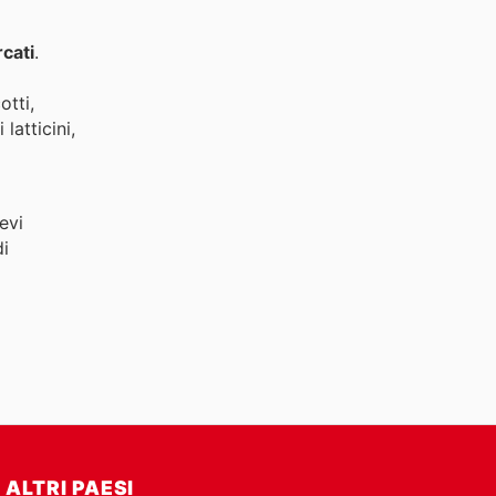
cati
.
otti,
latticini,
evi
di
ALTRI PAESI