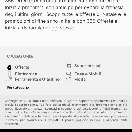
365 Offerte, confronta attentamente ogni offerta e
inizia a prepararti con anticipo per evitare la frenesia
degli ultimi giorni. Scopri tutte le offerte di Natale e le
promozioni di fine anno in Italia con 365 Offerte e
inizia a risparmiare oggi stesso.
CATEGORIE
Supermercati
Offerte
Elettronica
Casa e Mobili
Ferramenta e Giardino
Moda
Salute e Bellezza
Sport e tempo libero
Più categorie
Bambini e Neonati
Animali Domestici
Altri
Copyright © 2026 Tutti i diritti riservati. È vietato copiare o riprodurre i testi senza
previo accordo scritto. "Le foto dei prodotti, le immagini e le brochure sono solo a
scopo illustrativo. I prezzi scontati provengono dai distributori ufficiali elencati su
questo sito. Le offerte sono valide da e fino alla data di scadenza o fino ad
esaurimento delle scorte. Lo scopo di questo sito è informativo e non può essere
utilizzato per rivendicare i prodotti. I prezzi possono variare a seconda della
posizione.