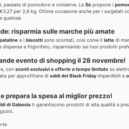
i, passata di pomodoro e conserve. La
Sù
propone i
pomod
€3,27 per 2,6 kg. Ottima occasione anche per i surgelati c
 e gustose.
nde: risparmia sulle marche più amate
patatine
e i
biscotti
sono scontati, così come il
latte
di mar
e dispensa e frigorifero, risparmiando sui tuoi prodotti prefe
grande evento di shopping il 28 novembre!
re, con
sconti esclusivi e offerte a tempo limitato
su elettr
ata per approfittare di
saldi del Black Friday
imperdibili e
o
 e prepara la spesa al miglior prezzo!
ldi di Galassia
ti garantiscono prodotti di alta qualità a prez
egozio.
erte