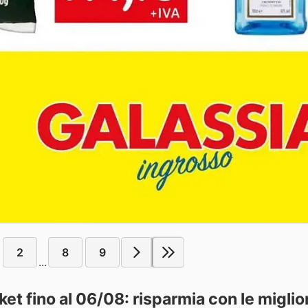
2
8
9
...
t fino al 06/08: risparmia con le miglior