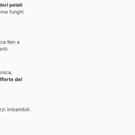
ori pelati
ome funghi
ca Ken a
riti.
onica,
fferte del
zi imbattibili.