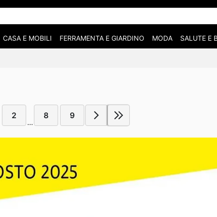
CASA E MOBILI
FERRAMENTA E GIARDINO
MODA
SALUTE E 
2
8
9
...