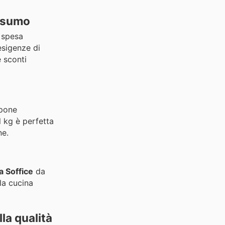
onsumo
a spesa
esigenze di
e sconti
pone
 kg è perfetta
ne.
a Soffice
da
la cucina
la qualità