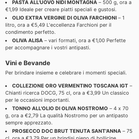
PASTA ALL'UOVO NIDI MONTAGNA
– 500 g, ora a
€1,99 Ideale per creare piatti speciali e gustosi.
OLIO EXTRA VERGINE DI OLIVA FARCHIONI
– 1
litro, ora a €5,49 L'eccellenza Farchioni per il
condimento perfetto.
OLIVA ALISA
– vari formati, ora a €1,00 Perfette
per accompagnare i vostri antipasti.
Vini e Bevande
Per brindare insieme e celebrare i momenti speciali.
COLLEZIONE ORO VERMENTINO TOSCANA IGT
–
Chianti ricerca DOCG, 75 cl, ora a €3,99 Un classico
per le occasioni importanti.
TONNO ALL'OLIO DI OLIVA NOSTROMO
– 4 x 70
g, ora a €2,79 La qualità Nostromo per un antipasto
sempre apprezzato.
PROSECCO DOC BRUT TENUTA SANT'ANNA
– 75
cl, ora a €3,79 Per un brindisi pieno di bollicine.