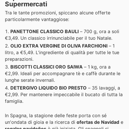
Supermercati
Tra le tante promozioni, spiccano alcune offerte
particolarmente vantaggiose:
PANETTONE CLASSICO BAULI
– 700 g, ora a soli
€3,49. Un classico irrinunciabile per il tuo Natale.
OLIO EXTRA VERGINE DI OLIVA FARCHIONI
– 1
litro, a €5,49. L'ingrediente di qualità per tutte le tue
preparazioni.
BISCOTTI CLASSICI ORO SAIWA
– 1 kg, ora a
€2,99. Ideali per accompagnare tè e caffè durante le
lunghe serate invernali.
DETERGIVO LIQUIDO BIO PRESTO
– 35 lavaggi, a
€2,99. Per mantenere impeccabile il bucato di tutta la
famiglia.
In Spagna, la stagione delle feste porta con sé
un'ondata di gioia e la ricerca di
ofertas de Navidad
e
regalos navideños
è già iniziata. Gli spagnoli si