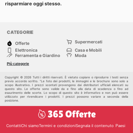
risparmiare oggi stesso.
CATEGORIE
Supermercati
Offerte
Elettronica
Casa e Mobili
Ferramenta e Giardino
Moda
Salute e Bellezza
Sport e tempo libero
Più categorie
Bambini e Neonati
Animali Domestici
Altri
Copyright © 2026 Tutti i diritti riservati. È vietato copiare o riprodurre i testi senza
previo accordo scritto. "Le foto dei prodotti, le immagini e le brochure sono solo a
scopo illustrativo. I prezzi scontati provengono dai distributori ufficiali elencati su
questo sito. Le offerte sono valide da e fino alla data di scadenza o fino ad
esaurimento delle scorte. Lo scopo di questo sito è informativo e non può essere
utilizzato per rivendicare i prodotti. I prezzi possono variare a seconda della
posizione.
Contatti
Chi siamo
Termini e condizioni
Segnala il contenuto
Paesi