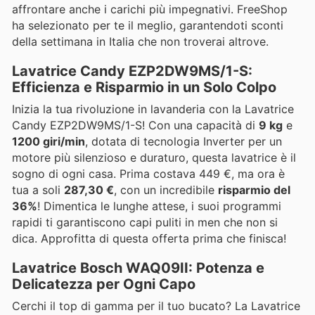
affrontare anche i carichi più impegnativi. FreeShop
ha selezionato per te il meglio, garantendoti sconti
della settimana in Italia che non troverai altrove.
Lavatrice Candy EZP2DW9MS/1-S:
Efficienza e Risparmio in un Solo Colpo
Inizia la tua rivoluzione in lavanderia con la Lavatrice
Candy EZP2DW9MS/1-S! Con una capacità di
9 kg
e
1200 giri/min
, dotata di tecnologia Inverter per un
motore più silenzioso e duraturo, questa lavatrice è il
sogno di ogni casa. Prima costava 449 €, ma ora è
tua a soli
287,30 €
, con un incredibile
risparmio del
36%
! Dimentica le lunghe attese, i suoi programmi
rapidi ti garantiscono capi puliti in men che non si
dica. Approfitta di questa offerta prima che finisca!
Lavatrice Bosch WAQ09II: Potenza e
Delicatezza per Ogni Capo
Cerchi il top di gamma per il tuo bucato? La Lavatrice