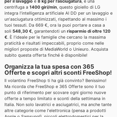
per il lavaggio
e
8 kg per l'asciugatura
, e una
centrifuga a
1400 giri/min
, questo gioiello di LG
integra l'intelligenza artificiale AI DD per un lavaggio e
un'asciugatura ottimizzati, rispettando al massimo i
tuoi tessuti. Da 669 €, ora la puoi portare a casa a
soli
548,30 €
, garantendoti un
risparmio di oltre 120
€
. È l'ideale per le famiglie che cercano la massima
praticità e risultati impeccabili, proprio come nelle
migliori proposte di MediaWorld o Unieuro. Acquista
subito questa offerta finché è disponibile!
Organizza la tua spesa con 365
Offerte e scopri altri sconti FreeShop!
Il volantino FreeShop ti ha già convinto? Benissimo!
Ma ricorda che FreeShop e 365 Offerte sono il tuo
punto di riferimento per scovare ogni giorno nuove
offerte a tempo limitato e sconti della settimana in
Italia. Non solo lavatrici e asciugatrici, ma anche tante
altre categorie come l'elettronica (pensa a prodotti
Apple o Samsung!), piccoli elettrodomestici per la