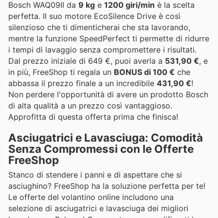
Bosch WAQ09II da
9 kg
e
1200 giri/min
è la scelta
perfetta. Il suo motore EcoSilence Drive è così
silenzioso che ti dimenticherai che sta lavorando,
mentre la funzione SpeedPerfect ti permette di ridurre
i tempi di lavaggio senza compromettere i risultati.
Dal prezzo iniziale di 649 €, puoi averla a
531,90 €
, e
in più, FreeShop ti regala un
BONUS di 100 €
che
abbassa il prezzo finale a un incredibile
431,90 €
!
Non perdere l'opportunità di avere un prodotto Bosch
di alta qualità a un prezzo così vantaggioso.
Approfitta di questa offerta prima che finisca!
Asciugatrici e Lavasciuga: Comodità
Senza Compromessi con le Offerte
FreeShop
Stanco di stendere i panni e di aspettare che si
asciughino? FreeShop ha la soluzione perfetta per te!
Le offerte del volantino online includono una
selezione di asciugatrici e lavasciuga dei migliori