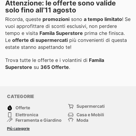
Attenzione: le offerte sono valide
solo fino all’11 agosto
Ricorda, queste
promozioni
sono
a tempo limitato
! Se
vuoi approfittare di sconti esclusivi, non perdere
tempo e visita
Famila Superstore
prima che finisca.
Le
offerte di supermercati
più convenienti di questa
estate stanno aspettando te!
Trova tutte le offerte e i volantini di
Famila
Superstore
su
365 Offerte
.
CATEGORIE
Supermercati
Offerte
Elettronica
Casa e Mobili
Ferramenta e Giardino
Moda
Salute e Bellezza
Sport e tempo libero
Più categorie
Bambini e Neonati
Animali Domestici