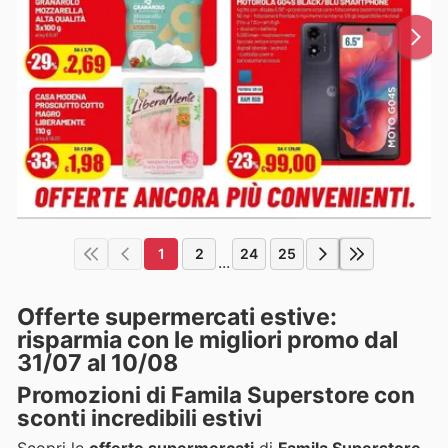
1
2
24
25
...
Offerte supermercati estive:
risparmia con le migliori promo dal
31/07 al 10/08
Promozioni di Famila Superstore con
sconti incredibili estivi
Scopri le
offerte supermercati
di
Famila Superstore