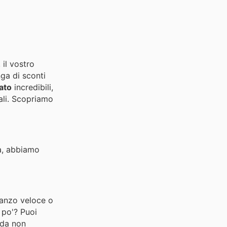
 il vostro
nga di sconti
ato
incredibili,
ali. Scopriamo
na, abbiamo
ranzo veloce o
 po'? Puoi
 da non