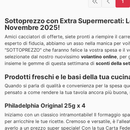
1
Sottoprezzo con Extra Supermercati: Le 
Novembre 2025!
Amici cacciatori di offerte, siete pronti a riempire il car
esperto di fiducia, abbiamo un asso nella manica per voi
"SOTTOPREZZO" che faranno felice la vostra spesa e il v
selezionate dal nostro nuovissimo
volantino online
, per 
insieme le gemme di questa settimana di
sconti della set
Prodotti freschi e le basi della tua cucina
Quando si parla di qualità e convenienza per la spesa qu
pensato a come rendere la tua tavola ancora più buona
Philadelphia Original 25g x 4
Iniziamo con un classico intramontabile! Il formaggio sp
per arricchire le tue ricette. Cremoso e versatile, è l'al
averlo a un prezzo super speciale! Con la tua Carta Fedel