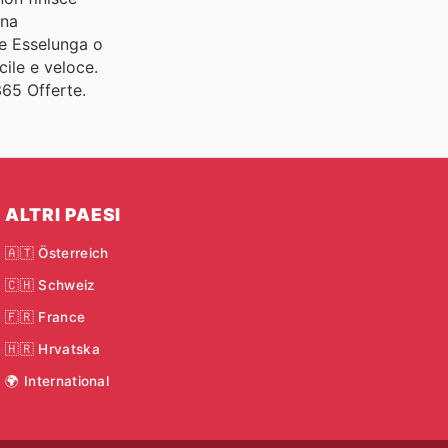
una
me Esselunga o
cile e veloce.
365 Offerte.
ALTRI PAESI
🇦🇹 Österreich
🇨🇭 Schweiz
🇫🇷 France
🇭🇷 Hrvatska
🌍 International