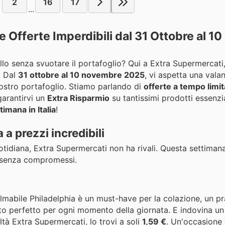
2
16
17
...
Offerte Imperdibili dal 31 Ottobre al 10
rello senza svuotare il portafoglio? Qui a Extra Supermercati,
! Dal
31 ottobre al 10 novembre 2025
, vi aspetta una vala
ostro portafoglio. Stiamo parlando di
offerte a tempo limit
garantirvi un
Extra Risparmio
su tantissimi prodotti essenzi
timana in Italia
!
 a prezzi incredibili
otidiana, Extra Supermercati non ha rivali. Questa settima
, senza compromessi.
almabile Philadelphia è un must-have per la colazione, un p
leato perfetto per ogni momento della giornata. E indovina un
tà Extra Supermercati, lo trovi a soli
1,59 €
. Un'occasione