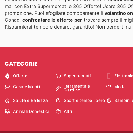
mai con Extra Supermercati e 365 Offerte! Usare 365 Of
promozione. Puoi sfogliare comodamente il
volantino on
Conad,
confrontare le offerte per
trovare sempre il migl
Risparmierai tempo e denaro, garantito! Non perderti nulla!
CATEGORIE
Offerte
Supermercati
Elettroni
Ferramenta e
Casa e Mobili
Moda
Giardino
Salute e Bellezza
Sport e tempo libero
Bambini 
Animali Domestici
Altri