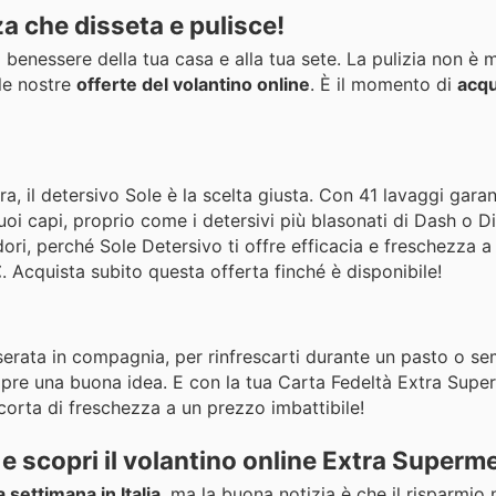
a che disseta e pulisce!
enessere della tua casa e alla tua sete. La pulizia non è m
 le nostre
offerte del volantino online
. È il momento di
acqu
 il detersivo Sole è la scelta giusta. Con 41 lavaggi garanti
oi capi, proprio come i detersivi più blasonati di Dash o D
ori, perché Sole Detersivo ti offre efficacia e freschezza 
€
. Acquista subito questa offerta finché è disponibile!
 serata in compagnia, per rinfrescarti durante un pasto o s
empre una buona idea. E con la tua Carta Fedeltà Extra Supe
scorta di freschezza a un prezzo imbattibile!
e scopri il volantino online Extra Superme
a settimana in Italia
, ma la buona notizia è che il risparmio 