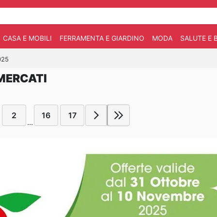
CASA E MOBILI
FERRAMENTA E GIARDINO
MODA
SALUTE E 
025
MERCATI
2
16
17
...