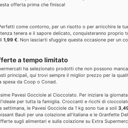
esta offerta prima che finisca!
Perfetti come contorno, per un risotto o per arricchire le tu
tenza tenera e il sapore delicato, conquisteranno proprio tu
li
1,99 €
. Non lasciarti sfuggire questa occasione per un c
fferte a tempo limitato
upermercati ha selezionato prodotti che non possono mancar
i principali, qui trovi sempre il miglior prezzo per la quali
a spesa da Coop o Conad.
sime Pavesi Gocciole al Cioccolato. Per iniziare la giornata
'ideale per tutta la famiglia. Croccanti e ricchi di cioccola
a settimana, le Pavesi Gocciole da 1 kg sono tue a soli
3,4
issant Bauli per una colazione all'italiana e le Granfette Del
fferte sugli alimentari e sulla colazione su Extra Supermerc