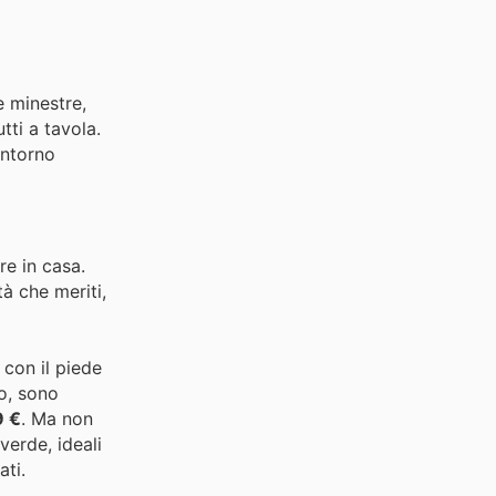
e minestre,
tti a tavola.
ontorno
e in casa.
tà che meriti,
 con il piede
to, sono
9 €
. Ma non
verde, ideali
ati.