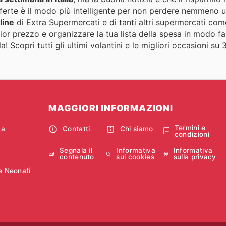
ferte è il modo più intelligente per non perdere nemmeno 
line
di Extra Supermercati e di tanti altri supermercati co
ior prezzo e organizzare la tua lista della spesa in modo fa
 Scopri tutti gli ultimi volantini e le migliori occasioni su 
MAGGIORI INFORMAZIONI
Termini e
ca
Contatti
Chi siamo
condizioni
Segnala il
Informativa
Informativa
contenuto
sui cookies
sulla privacy
e Neonati