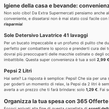
Igiene della casa e bevande: convenienz
Non solo cibo! Da Extra Supermercati pensiamo anche al b
conveniente, e dissetarsi non è mai stato così facile con
risparmia
!
Sole Detersivo Lavatrice 41 lavaggi
Per un bucato impeccabile e un profumo di pulito che dura,
perfetto per combattere lo sporco e prenderti cura dei tu
dovrai più preoccuparti delle macchie ostinate o degli od
imbattibile. Questa super convenienza è tua a soli
2,99 
Pepsi 2 Litri
Hai sete? La risposta è semplice: Pepsi! Che sia per una
per goderti un momento di relax, la Pepsi da 2 litri è s
averla a un prezzo che ti farà brindare: solo
1,29 €
. Fai 
Organizza la tua spesa con 365 Offerte 
Eccoci arrivati alla fine di questa carrellata di
sconti dell