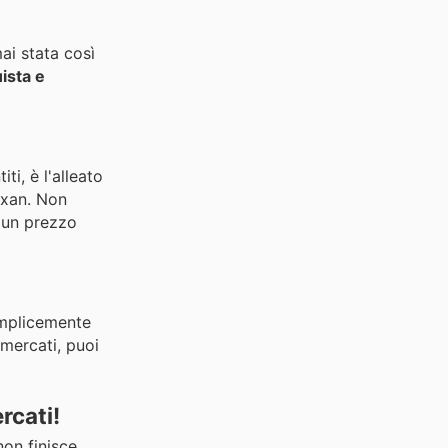
ai stata così
ista e
ti, è l'alleato
ixan. Non
a un prezzo
emplicemente
rmercati, puoi
rcati!
non finisce