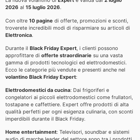
La nuova volantino di
Expert
è valida dal
2 luglio
2026
al
15 luglio 2026
.
Con oltre
10 pagine
di offerte, promozioni e sconti,
troverete incredibili modi di risparmiare su articoli di
Elettronica
.
Durante il
Black Friday Expert
, i clienti possono
approfittare di
offerte straordinarie
su una vasta
gamma di prodotti tecnologici ed elettrodomestici.
Ecco le categorie più vendute e presenti anche nel
volantino Black Friday Expert
:
Elettrodomestici da cucina
: Dai frigoriferi e
congelatori ai piccoli elettrodomestici come frullatori,
tostapane e caffettiere. Expert offre prodotti di alta
qualità perfetti per ogni esigenza culinaria, con sconti
imperdibili durante il Black Friday.
Home entertainment
: Televisori, soundbar e sistemi
audio di marche leader del settore sono tra i prodotti