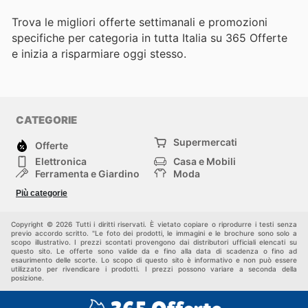
Trova le migliori offerte settimanali e promozioni
specifiche per categoria in tutta Italia su 365 Offerte
e inizia a risparmiare oggi stesso.
CATEGORIE
Supermercati
Offerte
Elettronica
Casa e Mobili
Ferramenta e Giardino
Moda
Salute e Bellezza
Sport e tempo libero
Più categorie
Bambini e Neonati
Animali Domestici
Altri
Copyright © 2026 Tutti i diritti riservati. È vietato copiare o riprodurre i testi senza
previo accordo scritto. "Le foto dei prodotti, le immagini e le brochure sono solo a
scopo illustrativo. I prezzi scontati provengono dai distributori ufficiali elencati su
questo sito. Le offerte sono valide da e fino alla data di scadenza o fino ad
esaurimento delle scorte. Lo scopo di questo sito è informativo e non può essere
utilizzato per rivendicare i prodotti. I prezzi possono variare a seconda della
posizione.