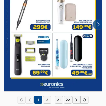
1
2
21
22
...