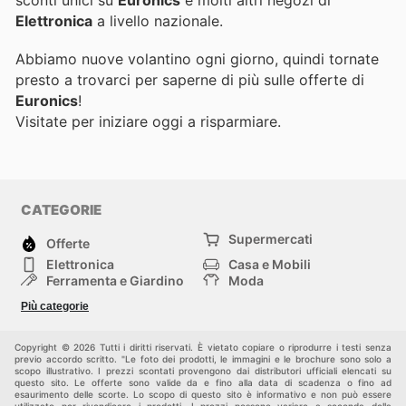
sconti unici su
Euronics
e molti altri negozi di
Elettronica
a livello nazionale.
Abbiamo nuove volantino ogni giorno, quindi tornate
presto a trovarci per saperne di più sulle offerte di
Euronics
!
Visitate
per iniziare oggi a risparmiare.
CATEGORIE
Supermercati
Offerte
Elettronica
Casa e Mobili
Ferramenta e Giardino
Moda
Salute e Bellezza
Sport e tempo libero
Più categorie
Bambini e Neonati
Animali Domestici
Altri
Copyright © 2026 Tutti i diritti riservati. È vietato copiare o riprodurre i testi senza
previo accordo scritto. "Le foto dei prodotti, le immagini e le brochure sono solo a
scopo illustrativo. I prezzi scontati provengono dai distributori ufficiali elencati su
questo sito. Le offerte sono valide da e fino alla data di scadenza o fino ad
esaurimento delle scorte. Lo scopo di questo sito è informativo e non può essere
utilizzato per rivendicare i prodotti. I prezzi possono variare a seconda della