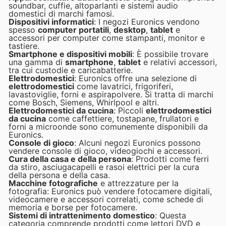
soundbar, cuffie, altoparlanti e sistemi audio
domestici di marchi famosi.
Dispositivi informatici
: I negozi Euronics vendono
spesso
computer portatili
,
desktop
,
tablet
e
accessori per computer come stampanti, monitor e
tastiere.
Smartphone e dispositivi mobili
: È possibile trovare
una gamma di
smartphone
,
tablet
e relativi accessori,
tra cui custodie e caricabatterie.
Elettrodomestici
: Euronics offre una selezione di
elettrodomestici
come lavatrici, frigoriferi,
lavastoviglie, forni e aspirapolvere. Si tratta di marchi
come Bosch, Siemens, Whirlpool e altri.
Elettrodomestici da cucina
: Piccoli
elettrodomestici
da cucina
come caffettiere, tostapane, frullatori e
forni a microonde sono comunemente disponibili da
Euronics.
Console di gioco
: Alcuni negozi Euronics possono
vendere console di gioco, videogiochi e accessori.
Cura della casa e della persona
: Prodotti come ferri
da stiro, asciugacapelli e rasoi elettrici per la cura
della persona e della casa.
Macchine fotografiche
e attrezzature per la
fotografia: Euronics può vendere fotocamere digitali,
videocamere e accessori correlati, come schede di
memoria e borse per fotocamere.
Sistemi di intrattenimento domestico
: Questa
categoria comprende prodotti come lettori DVD e