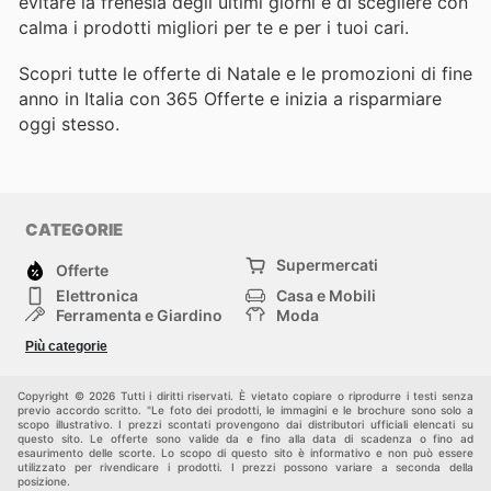
evitare la frenesia degli ultimi giorni e di scegliere con
calma i prodotti migliori per te e per i tuoi cari.
Scopri tutte le offerte di Natale e le promozioni di fine
anno in Italia con 365 Offerte e inizia a risparmiare
oggi stesso.
CATEGORIE
Supermercati
Offerte
Elettronica
Casa e Mobili
Ferramenta e Giardino
Moda
Salute e Bellezza
Sport e tempo libero
Più categorie
Bambini e Neonati
Animali Domestici
Altri
Copyright © 2026 Tutti i diritti riservati. È vietato copiare o riprodurre i testi senza
previo accordo scritto. "Le foto dei prodotti, le immagini e le brochure sono solo a
scopo illustrativo. I prezzi scontati provengono dai distributori ufficiali elencati su
questo sito. Le offerte sono valide da e fino alla data di scadenza o fino ad
esaurimento delle scorte. Lo scopo di questo sito è informativo e non può essere
utilizzato per rivendicare i prodotti. I prezzi possono variare a seconda della
posizione.