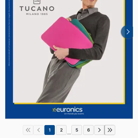
1
2
5
6
...