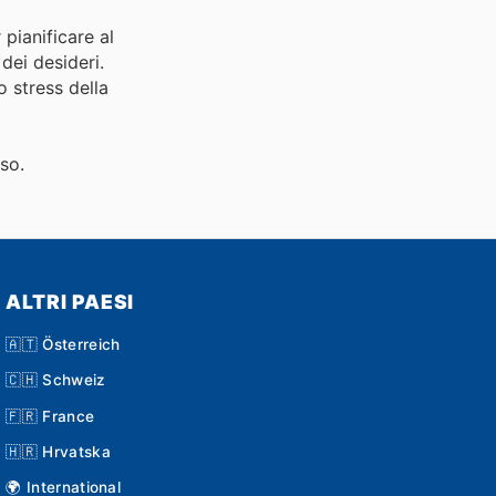
 pianificare al
 dei desideri.
 stress della
sso.
ALTRI PAESI
🇦🇹 Österreich
🇨🇭 Schweiz
🇫🇷 France
🇭🇷 Hrvatska
🌍 International