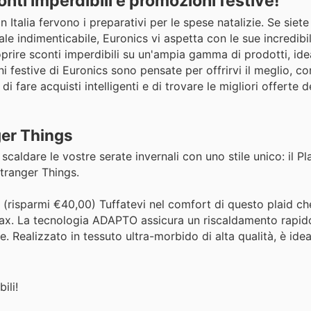
nti imperdibili e promozioni festive!
Italia fervono i preparativi per le spese natalizie. Se siete 
tale indimenticabile, Euronics vi aspetta con le sue incredib
prire sconti imperdibili su un'ampia gamma di prodotti, idea
 festive di Euronics sono pensate per offrirvi il meglio, co
i fare acquisti intelligenti e di trovare le migliori offerte 
ger Things
caldare le vostre serate invernali con uno stile unico: il Pl
Stranger Things.
(risparmi €40,00) Tuffatevi nel comfort di questo plaid ch
elax. La tecnologia ADAPTO assicura un riscaldamento rapid
. Realizzato in tessuto ultra-morbido di alta qualità, è idea
ili!