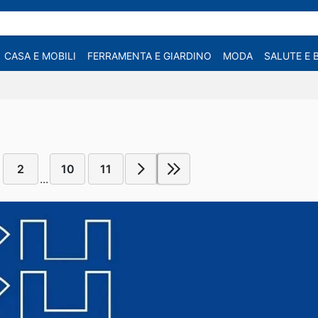
CASA E MOBILI
FERRAMENTA E GIARDINO
MODA
SALUTE E 
2
10
11
...