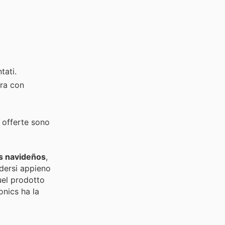
tati.
ora con
 offerte sono
s navideños
,
dersi appieno
uel prodotto
onics ha la