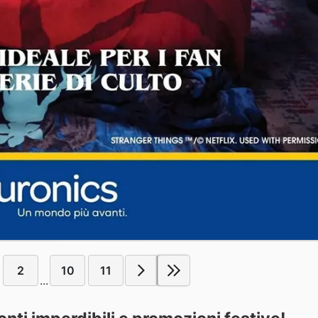
2
10
11
...