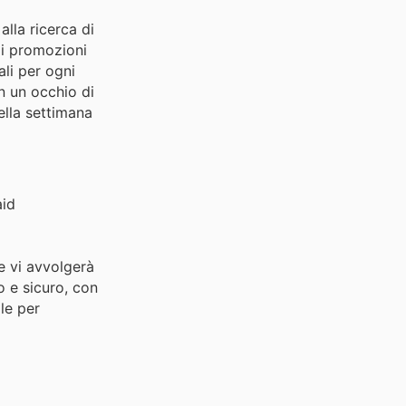
alla ricerca di
ili promozioni
li per ogni
n un occhio di
della settimana
aid
e vi avvolgerà
o e sicuro, con
le per