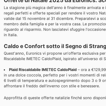
Offerte di Natale 2025 da Euronics: Sco
La stagione più magica dell'anno è finalmente arrivata e in 
regali perfetti e offerte speciali per rendere il vostro Na
valide dal 15 novembre al 31 dicembre. Preparatevi a sco
membro della famiglia e per la vostra casa. Le promozioni
riguardo al risparmio. Non lasciatevi sfuggire l'occasione d
in Italia.
Caldo e Confort sotto il Segno di Stran
Quest'anno, Euronics vi propone un'offerta esclusiva per s
Riscaldabile IMETEC CaldoPlaid, ispirato all'universo di 
Plaid Riscaldabile IMETEC CaldoPlaid
– ora a €129,99 
in una dolce coccola, perfetto per i vostri momenti di r
6 livelli di temperatura e autospegnimento dopo 3 o 9 ore
affrontare il freddo dell'inverno con stile e benessere.
Approfitta di queste offerte natalizie finché sono disponib