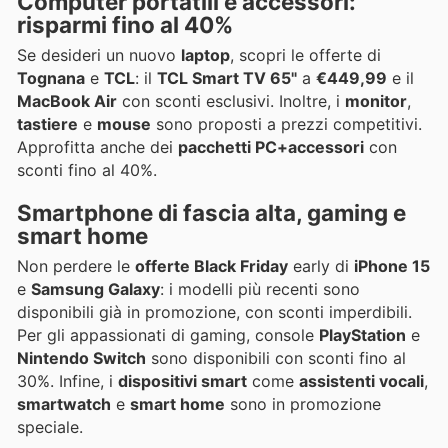
Computer portatili e accessori:
risparmi fino al 40%
Se desideri un nuovo
laptop
, scopri le offerte di
Tognana
e
TCL
: il
TCL Smart TV 65"
a
€449,99
e il
MacBook Air
con sconti esclusivi. Inoltre, i
monitor
,
tastiere
e
mouse
sono proposti a prezzi competitivi.
Approfitta anche dei
pacchetti PC+accessori
con
sconti fino al 40%.
Smartphone di fascia alta, gaming e
smart home
Non perdere le
offerte Black Friday
early di
iPhone 15
e
Samsung Galaxy
: i modelli più recenti sono
disponibili già in promozione, con sconti imperdibili.
Per gli appassionati di gaming, console
PlayStation
e
Nintendo Switch
sono disponibili con sconti fino al
30%. Infine, i
dispositivi smart
come
assistenti vocali
,
smartwatch
e
smart home
sono in promozione
speciale.